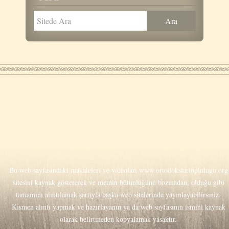
Bu web sayfasındaki makaleleri ve videoları
www.ortodokslartoplulugu.org
sitesini kaynak göstererek ve metnin bütünlüğünü bozmadan, olduğu gibi
tamamını alıntılamak şartıyla başka web sitelerinde yayınlayabilirsiniz.
Kısmen alıntı yapmak ve hazırlayanın ya da web sayfasının ismini kaynak
olarak belirtmeden kopyalamak yasaktır.