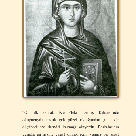
“O, ilk olarak Kudüs’teki Diriliş Kilisesi’nde
okuyucuydu ancak çok güzel olduğundan günahkâr
düşüncelilere skandal kaynağı oluyordu. Başkalarının
günaha girmesine engel olmak için, yanına bir sepet