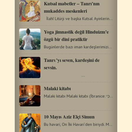
Kutsal mabetler – Tanrı’nın
mukaddes meskenleri
İlahî Litürji ve başka Kutsal Ayinlerin giriş bölümünde,…
Yoga jimnastik değil Hinduizm’e
özgü bir dini pratiktir
Bugünlerde bazı iman kardeşlerimizin yaşamış oldukları…
Tanrι’yı seven, kardeşini de
sevsin.
…
Malaki kitabı
Malaki kitabı Malaki kitabı (İbranice: מַלְאָכִי‎),…
10 Mayıs Aziz Elçi Simun
Bu havari, On İki Havari’den biriydi. Matta ona “Kenanlı…