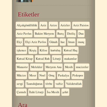
Etiketler
Alçakgönüllülük
Aziz
Azize
Azizler
Aziz Paisios
Aziz Pavlus
Bakire Meryem
Barış
Diriliş
Dua
Elçi
Elçi Aziz Pavlos
Günah
hac
Iman
inanç
işkence
Keşiş
Kilise
kurtuluş
Kutsal Haç
Kutsal Kitap
Kutsal Ruh
Liturji
makamlar
Manastır
Melekler
Meryem Ana
Mesih
mucizeler
Mücize
Mısır
Noel
Oruç
Paskalya
Piskopos
sevgi
Tanrıdoğuran
tövbe
vaftiz
Validetullah
Çarmıh
İlahi Liturji
İsa Mesih
şehit
Ara