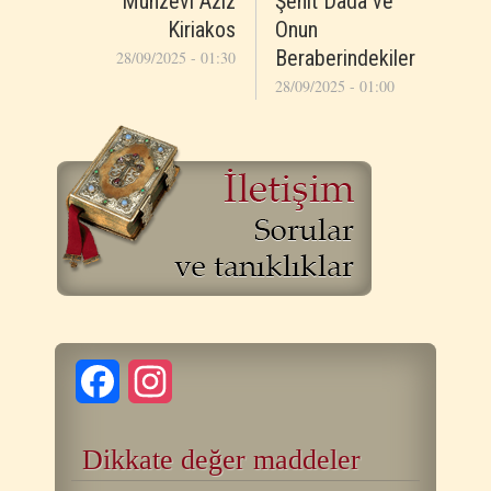
Münzevi Aziz
Şehit Dada ve
Kiriakos
Onun
Beraberindekiler
28/09/2025 - 01:30
28/09/2025 - 01:00
Facebook
Instagram
Dikkate değer maddeler