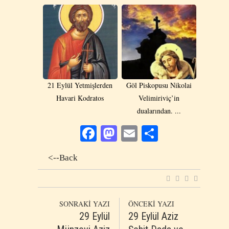
21 Eylül Yetmişlerden
Göl Piskopusu Nikolai
Havari Kodratos
Velimiriviç’in
dualarından. ...
Facebook
Mastodon
Email
Share
<--Back
SONRAKİ YAZI
ÖNCEKİ YAZI
29 Eylül
29 Eylül Aziz