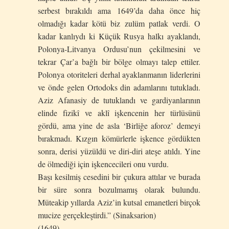
serbest bırakıldı ama 1649’da daha önce hiç
olmadığı kadar kötü biz zulüm patlak verdi. O
kadar kanlıydı ki Küçük Rusya halkı ayaklandı,
Polonya-Litvanya Ordusu’nun çekilmesini ve
tekrar Çar’a bağlı bir bölge olmayı talep ettiler.
Polonya otoriteleri derhal ayaklanmanın liderlerini
ve önde gelen Ortodoks din adamlarını tutukladı.
Aziz Afanasiy de tutuklandı ve gardiyanlarının
elinde fizikî ve aklî işkencenin her türlüsünü
gördü, ama yine de asla ‘Birliğe aforoz’ demeyi
bırakmadı. Kızgın kömürlerle işkence gördükten
sonra, derisi yüzüldü ve diri-diri ateşe atıldı. Yine
de ölmediği için işkencecileri onu vurdu.
Başı kesilmiş cesedini bir çukura attılar ve burada
bir süre sonra bozulmamış olarak bulundu.
Müteakip yıllarda Aziz’in kutsal emanetleri birçok
mucize gerçekleştirdi.” (Sinaksarion)
(1649)