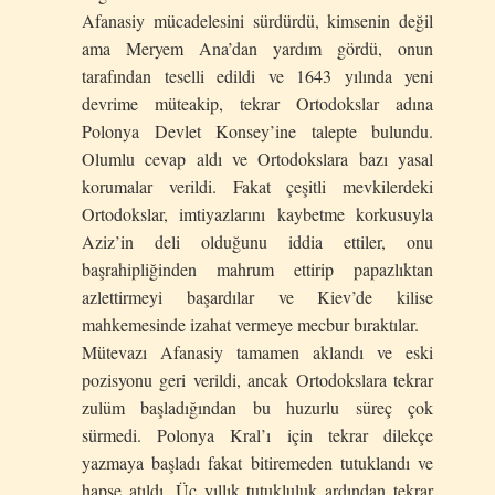
Afanasiy mücadelesini sürdürdü, kimsenin değil
ama Meryem Ana’dan yardım gördü, onun
tarafından teselli edildi ve 1643 yılında yeni
devrime müteakip, tekrar Ortodokslar adına
Polonya Devlet Konsey’ine talepte bulundu.
Olumlu cevap aldı ve Ortodokslara bazı yasal
korumalar verildi. Fakat çeşitli mevkilerdeki
Ortodokslar, imtiyazlarını kaybetme korkusuyla
Aziz’in deli olduğunu iddia ettiler, onu
başrahipliğinden mahrum ettirip papazlıktan
azlettirmeyi başardılar ve Kiev’de kilise
mahkemesinde izahat vermeye mecbur bıraktılar.
Mütevazı Afanasiy tamamen aklandı ve eski
pozisyonu geri verildi, ancak Ortodokslara tekrar
zulüm başladığından bu huzurlu süreç çok
sürmedi. Polonya Kral’ı için tekrar dilekçe
yazmaya başladı fakat bitiremeden tutuklandı ve
hapse atıldı. Üç yıllık tutukluluk ardından tekrar