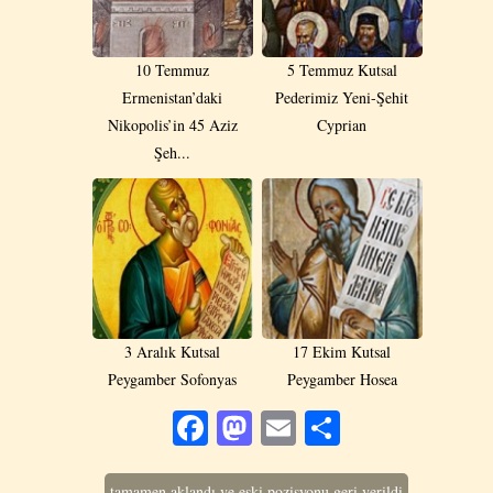
10 Temmuz
5 Temmuz Kutsal
Ermenistan’daki
Pederimiz Yeni-Şehit
Nikopolis’in 45 Aziz
Cyprian
Şeh...
3 Aralık Kutsal
17 Ekim Kutsal
Peygamber Sofonyas
Peygamber Hosea
Facebook
Mastodon
Email
Share
tamamen aklandı ve eski pozisyonu geri verildi