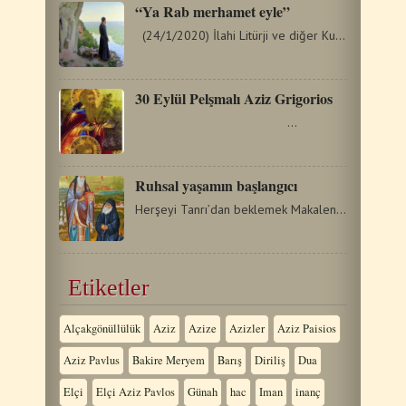
“Ya Rab merhamet eyle”
(24/1/2020) İlahi Litürji ve diğer Kutsal Ayinler boyunca…
30 Eylül Pelşmalı Aziz Grigorios
…
Ruhsal yaşamın başlangıcı
Herşeyi Tanrı’dan beklemek Makalenin başlığı okuyucuya…
Etiketler
Alçakgönüllülük
Aziz
Azize
Azizler
Aziz Paisios
Aziz Pavlus
Bakire Meryem
Barış
Diriliş
Dua
Elçi
Elçi Aziz Pavlos
Günah
hac
Iman
inanç