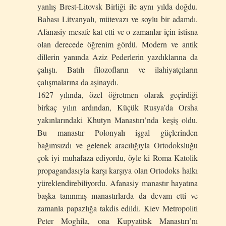
yanlış Brest-Litovsk Birliği ile aynı yılda doğdu.
Babası Litvanyalı, mütevazı ve soylu bir adamdı.
Afanasiy mesafe kat etti ve o zamanlar için istisna
olan derecede öğrenim gördü. Modern ve antik
dillerin yanında Aziz Pederlerin yazdıklarına da
çalıştı. Batılı filozofların ve ilahiyatçıların
çalışmalarına da aşinaydı.
1627 yılında, özel öğretmen olarak geçirdiği
birkaç yılın ardından, Küçük Rusya’da Orsha
yakınlarındaki Khutyn Manastırı’nda keşiş oldu.
Bu manastır Polonyalı işgal güçlerinden
bağımsızdı ve gelenek aracılığıyla Ortodoksluğu
çok iyi muhafaza ediyordu, öyle ki Roma Katolik
propagandasıyla karşı karşıya olan Ortodoks halkı
yüreklendirebiliyordu. Afanasiy manastır hayatına
başka tanınmış manastırlarda da devam etti ve
zamanla papazlığa takdis edildi. Kiev Metropoliti
Peter Moghila, ona Kupyatitsk Manastırı’nı