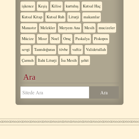
işkence
Keşiş
Kilise
kurtuluş
Kutsal Haç
Kutsal Kitap
Kutsal Ruh
Liturji
makamlar
Manastır
Melekler
Meryem Ana
Mesih
mucizeler
Mücize
Mısır
Noel
Oruç
Paskalya
Piskopos
sevgi
Tanrıdoğuran
tövbe
vaftiz
Validetullah
Çarmıh
İlahi Liturji
İsa Mesih
şehit
Ara