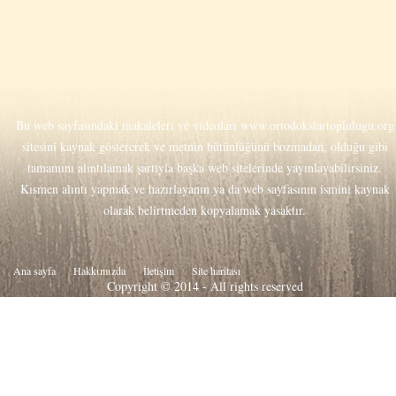
Bu web sayfasındaki makaleleri ve videoları
www.ortodokslartoplulugu.org
sitesini kaynak göstererek ve metnin bütünlüğünü bozmadan, olduğu gibi
tamamını alıntılamak şartıyla başka web sitelerinde yayınlayabilirsiniz.
Kısmen alıntı yapmak ve hazırlayanın ya da web sayfasının ismini kaynak
olarak belirtmeden kopyalamak yasaktır.
Ana sayfa
Hakkιmιzda
İletişim
Site haritası
Copyright © 2014 - All rights reserved