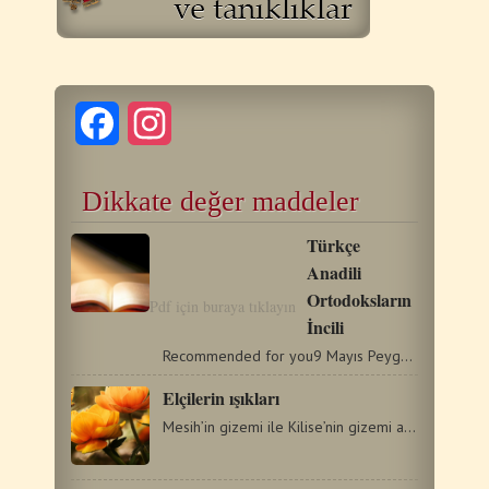
Facebook
Instagram
Dikkate değer maddeler
Türkçe
Anadili
Ortodoksların
Pdf için buraya tıklayın
İncili
Recommended for you9 Mayıs Peygamber Yeşaya26 Mart Mübarek…
Elçilerin ışıkları
Mesih’in gizemi ile Kilise’nin gizemi arasındaki organik…