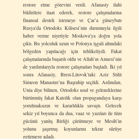
restore etme görevini verdi. Afanasiy ilahi
bildirilere itaat ederek, restore çalışmalarına
finansal destek istemeye ve Çar’a güneybatı
Rusya’da Ortodoks Kilisesi’nin durumuyla ilgili
haber verme niyetiyle Moskova’ya doğru yola
çıktı. Bu yolculuk uzun ve Polonya işgali altındaki
bölgeden yapılacağı için tehlikeliydi. Fakat
çalışmalarında başarılı oldu ve Allah’ın Annesi’nin
de yardımlarıyla restore çalışmaları başladı. İki yıl
sonra Afanasiy, Brest-Litovsk’taki Aziz Stilit
Simeon Manastırı’na Başrahip seçildi. Ardından,
Unia diye bilinen, Ortodoks usul ve geleneklerine
bürünmüş fakat Katolik olan propagandaya karşı
yorulmaksızın ve kararlılıkla savaştı. Gelecek
sekiz yıl boyunca da dua, vaaz ve yazıları ile tüm
gücünü yanlış Birliği çürütmeye ve Mesih’in
yolunu şaşırmış koyunlarını tekrar sürüye
getirmeye adadı.