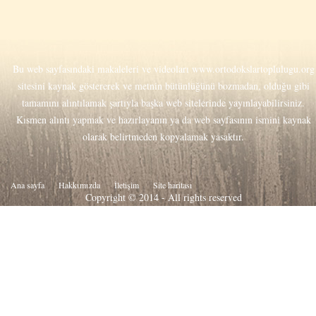
Bu web sayfasındaki makaleleri ve videoları
www.ortodokslartoplulugu.org
sitesini kaynak göstererek ve metnin bütünlüğünü bozmadan, olduğu gibi
tamamını alıntılamak şartıyla başka web sitelerinde yayınlayabilirsiniz.
Kısmen alıntı yapmak ve hazırlayanın ya da web sayfasının ismini kaynak
olarak belirtmeden kopyalamak yasaktır.
Ana sayfa
Hakkιmιzda
İletişim
Site haritası
Copyright © 2014 - All rights reserved