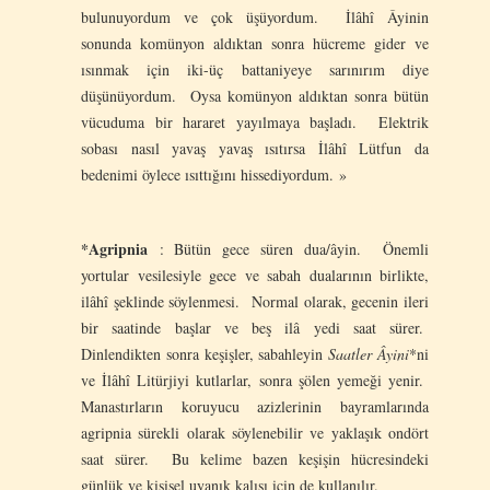
bulunuyordum ve çok üşüyordum. İlâhî Âyinin
sonunda komünyon aldıktan sonra hücreme gider ve
ısınmak için iki-üç battaniyeye sarınırım diye
düşünüyordum. Oysa komünyon aldıktan sonra bütün
vücuduma bir hararet yayılmaya başladı. Elektrik
sobası nasıl yavaş yavaş ısıtırsa İlâhî Lütfun da
bedenimi öylece ısıttığını hissediyordum. »
*Agripnia
: Bütün gece süren dua/âyin. Önemli
yortular vesilesiyle gece ve sabah dualarının birlikte,
ilâhî şeklinde söylenmesi. Normal olarak, gecenin ileri
bir saatinde başlar ve beş ilâ yedi saat sürer.
Dinlendikten sonra keşişler, sabahleyin
Saatler Âyini
*ni
ve İlâhî Litürjiyi kutlarlar, sonra şölen yemeği yenir.
Manastırların koruyucu azizlerinin bayramlarında
agripnia sürekli olarak söylenebilir ve yaklaşık ondört
saat sürer. Bu kelime bazen keşişin hücresindeki
günlük ve kişisel uyanık kalışı için de kullanılır.