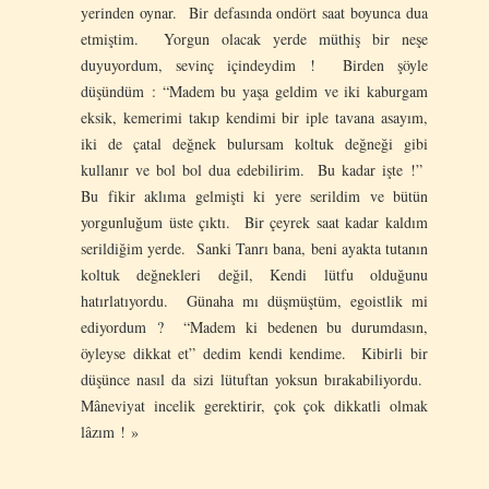
yerinden oynar. Bir defasında ondört saat boyunca dua
etmiştim. Yorgun olacak yerde müthiş bir neşe
duyuyordum, sevinç içindeydim ! Birden şöyle
düşündüm : “Madem bu yaşa geldim ve iki kaburgam
eksik, kemerimi takıp kendimi bir iple tavana asayım,
iki de çatal değnek bulursam koltuk değneği gibi
kullanır ve bol bol dua edebilirim. Bu kadar işte !”
Bu fikir aklıma gelmişti ki yere serildim ve bütün
yorgunluğum üste çıktı. Bir çeyrek saat kadar kaldım
serildiğim yerde. Sanki Tanrı bana, beni ayakta tutanın
koltuk değnekleri değil, Kendi lütfu olduğunu
hatırlatıyordu. Günaha mı düşmüştüm, egoistlik mi
ediyordum ? “Madem ki bedenen bu durumdasın,
öyleyse dikkat et” dedim kendi kendime. Kibirli bir
düşünce nasıl da sizi lütuftan yoksun bırakabiliyordu.
Mâneviyat incelik gerektirir, çok çok dikkatli olmak
lâzım ! »