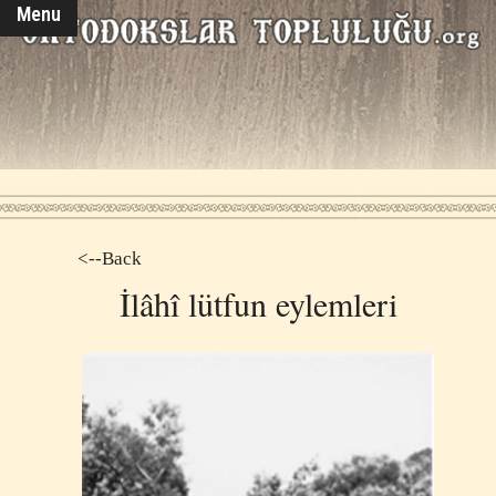
Menu
<--Back
İlâhî lütfun eylemleri