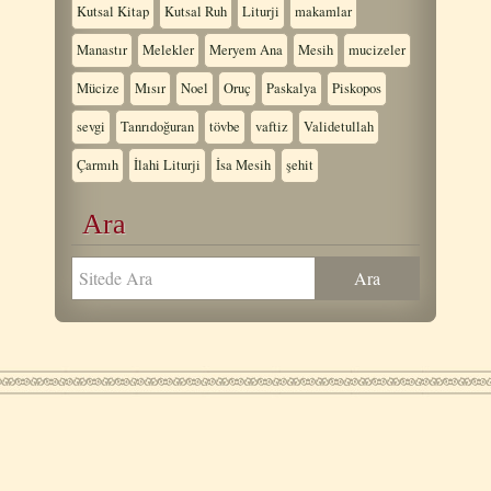
Kutsal Kitap
Kutsal Ruh
Liturji
makamlar
Manastır
Melekler
Meryem Ana
Mesih
mucizeler
Mücize
Mısır
Noel
Oruç
Paskalya
Piskopos
sevgi
Tanrıdoğuran
tövbe
vaftiz
Validetullah
Çarmıh
İlahi Liturji
İsa Mesih
şehit
Ara