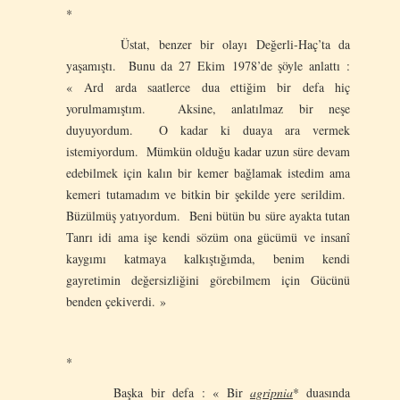
*
Üstat, benzer bir olayı Değerli‑Haç’ta da
yaşamıştı. Bunu da 27 Ekim 1978’de şöyle anlattı :
« Ard arda saatlerce dua ettiğim bir defa hiç
yorulmamıştım. Aksine, anlatılmaz bir neşe
duyuyordum. O kadar ki duaya ara vermek
istemiyordum. Mümkün olduğu kadar uzun süre devam
edebilmek için kalın bir kemer bağlamak istedim ama
kemeri tutamadım ve bitkin bir şekilde yere serildim.
Büzülmüş yatıyordum. Beni bütün bu süre ayakta tutan
Tanrı idi ama işe kendi sözüm ona gücümü ve insanî
kaygımı katmaya kalkıştığımda, benim kendi
gayretimin değersizliğini görebilmem için Gücünü
benden çekiverdi. »
*
Başka bir defa : « Bir
agripnia
* duasında