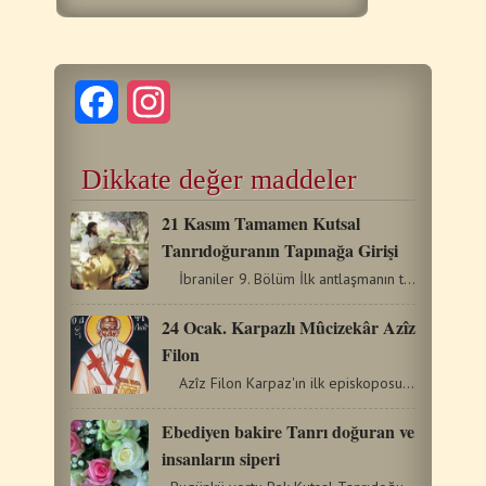
Facebook
Instagram
Dikkate değer maddeler
21 Kasım Tamamen Κutsal
Tanrıdoğuranın Tapınağa Girişi
İbraniler 9. Bölüm İlk antlaşmanın tapınma…
24 Ocak. Karpazlı Mûcizekâr Azîz
Filon
Azîz Filon Karpaz'ın ilk episkoposu ve 4. asırda…
Ebediyen bakire Tanrı doğuran ve
insanların siperi