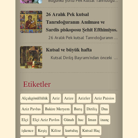
Bugünkü yortu Pek Kutsal Tanrıdoğuranın eşarpı…
26 Aralık Pek kutsal
Tanrıdoğuranın Anılması ve
Sardis piskoposu Şehit Efthimiyos.
26 Aralık Pek kutsal Tanrıdoğuranın Anılması ve Sardis…
Kutsal ve büyük hafta
Kutsal Diriliş Bayramı’ndan önceki hafta, …
Etiketler
Alçakgönüllülük
Aziz
Azize
Azizler
Aziz Paisios
Aziz Pavlus
Bakire Meryem
Barış
Diriliş
Dua
Elçi
Elçi Aziz Pavlos
Günah
hac
Iman
inanç
işkence
Keşiş
Kilise
kurtuluş
Kutsal Haç