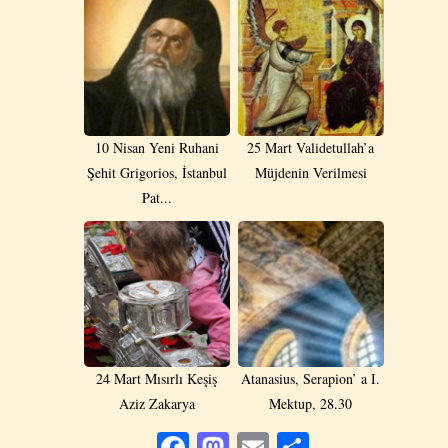
10 Nisan Yeni Ruhani
25 Mart Validetullah’a
Şehit Grigorios, İstanbul
Müjdenin Verilmesi
Pat...
24 Mart Mısırlı Keşiş
Atanasius, Serapion’ a I.
Aziz Zakarya
Mektup, 28.30
Facebook
Mastodon
Email
Share