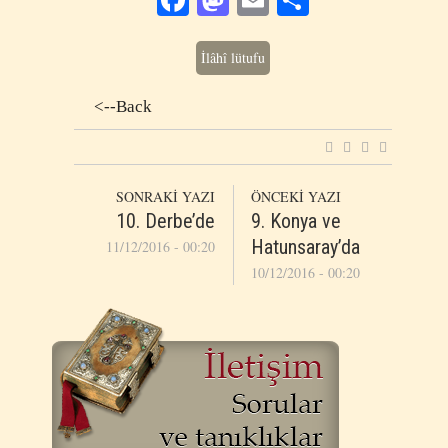
İlâhî lütufu
<--Back
SONRAKİ YAZI
ÖNCEKİ YAZI
10. Derbe’de
9. Konya ve
Hatunsaray’da
11/12/2016 - 00:20
10/12/2016 - 00:20