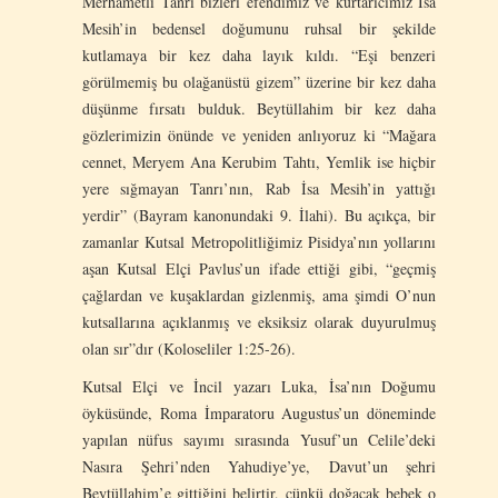
Merhametli Tanrı bizleri efendimiz ve kurtarıcımız İsa
Mesih’in bedensel doğumunu ruhsal bir şekilde
kutlamaya bir kez daha layık kıldı. “Eşi benzeri
görülmemiş bu olağanüstü gizem” üzerine bir kez daha
düşünme fırsatı bulduk. Beytüllahim bir kez daha
gözlerimizin önünde ve yeniden anlıyoruz ki “Mağara
cennet, Meryem Ana Kerubim Tahtı, Yemlik ise hiçbir
yere sığmayan Tanrı’nın, Rab İsa Mesih’in yattığı
yerdir” (Bayram kanonundaki 9. İlahi). Bu açıkça, bir
zamanlar Kutsal Metropolitliğimiz Pisidya’nın yollarını
aşan Kutsal Elçi Pavlus’un ifade ettiği gibi, “geçmiş
çağlardan ve kuşaklardan gizlenmiş, ama şimdi O’nun
kutsallarına açıklanmış ve eksiksiz olarak duyurulmuş
olan sır”dır (Koloseliler 1:25-26).
Kutsal Elçi ve İncil yazarı Luka, İsa’nın Doğumu
öyküsünde, Roma İmparatoru Augustus’un döneminde
yapılan nüfus sayımı sırasında Yusuf’un Celile’deki
Nasıra Şehri’nden Yahudiye’ye, Davut’un şehri
Beytüllahim’e gittiğini belirtir, çünkü doğacak bebek o