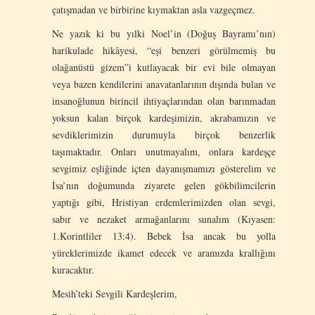
çatışmadan ve birbirine kıymaktan asla vazgeçmez.
Ne yazık ki bu yılki Noel’in (Doğuş Bayramı’nın)
harikulade hikâyesi, “eşi benzeri görülmemiş bu
olağanüstü gizem”i kutlayacak bir evi bile olmayan
veya bazen kendilerini anavatanlarının dışında bulan ve
insanoğlunun birincil ihtiyaçlarından olan barınmadan
yoksun kalan birçok kardeşimizin, akrabamızın ve
sevdiklerimizin durumuyla birçok benzerlik
taşımaktadır. Onları unutmayalım, onlara kardeşçe
sevgimiz eşliğinde içten dayanışmamızı gösterelim ve
İsa’nın doğumunda ziyarete gelen gökbilimcilerin
yaptığı gibi, Hristiyan erdemlerimizden olan sevgi,
sabır ve nezaket armağanlarını sunalım (Kıyasen:
1.Korintliler 13:4). Bebek İsa ancak bu yolla
yüreklerimizde ikamet edecek ve aramızda krallığını
kuracaktır.
Mesih’teki Sevgili Kardeşlerim,