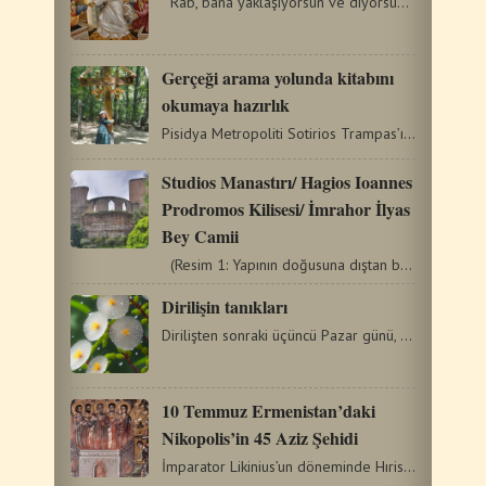
Rab, bana yaklaşıyorsun ve diyorsun, tıpkı Yair'in…
Gerçeği arama yolunda kitabını
okumaya hazırlık
Pisidya Metropoliti Sotirios Trampas’ın kaleme aldığı…
Studios Manastırı/ Hagios Ioannes
Prodromos Kilisesi/ İmrahor İlyas
Bey Camii
(Resim 1: Yapının doğusuna dıştan bakış) İstanbul’un…
Dirilişin tanıkları
Dirilişten sonraki üçüncü Pazar günü, Rab’bin Dirilişine…
10 Temmuz Ermenistan’daki
Nikopolis’in 45 Aziz Şehidi
İmparator Likinius’un döneminde Hıristiyanlara yapılan…