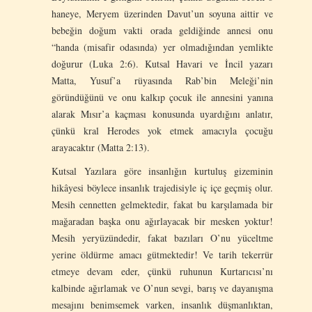
haneye, Meryem üzerinden Davut’un soyuna aittir ve
bebeğin doğum vakti orada geldiğinde annesi onu
“handa (misafir odasında) yer olmadığından yemlikte
doğurur (Luka 2:6). Kutsal Havari ve İncil yazarı
Matta, Yusuf’a rüyasında Rab’bin Meleği’nin
göründüğünü ve onu kalkıp çocuk ile annesini yanına
alarak Mısır’a kaçması konusunda uyardığını anlatır,
çünkü kral Herodes yok etmek amacıyla çocuğu
arayacaktır (Matta 2:13).
Kutsal Yazılara göre insanlığın kurtuluş gizeminin
hikâyesi böylece insanlık trajedisiyle iç içe geçmiş olur.
Mesih cennetten gelmektedir, fakat bu karşılamada bir
mağaradan başka onu ağırlayacak bir mesken yoktur!
Mesih yeryüzündedir, fakat bazıları O’nu yüceltme
yerine öldürme amacı gütmektedir! Ve tarih tekerrür
etmeye devam eder, çünkü ruhunun Kurtarıcısı’nı
kalbinde ağırlamak ve O’nun sevgi, barış ve dayanışma
mesajını benimsemek varken, insanlık düşmanlıktan,