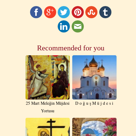
Recommended for you
25 Mart Meleğin Müjdesi
D o ğ u ş M ü j d e s i
Yortusu