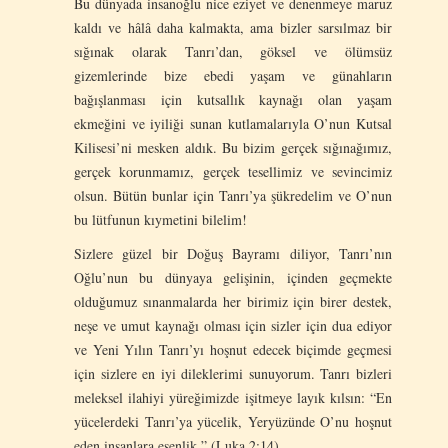
Bu dünyada insanoğlu nice eziyet ve denenmeye maruz
kaldı ve hâlâ daha kalmakta, ama bizler sarsılmaz bir
sığınak olarak Tanrı’dan, göksel ve ölümsüz
gizemlerinde bize ebedi yaşam ve günahların
bağışlanması için kutsallık kaynağı olan yaşam
ekmeğini ve iyiliği sunan kutlamalarıyla O’nun Kutsal
Kilisesi’ni mesken aldık. Bu bizim gerçek sığınağımız,
gerçek korunmamız, gerçek tesellimiz ve sevincimiz
olsun. Bütün bunlar için Tanrı’ya şükredelim ve O’nun
bu lütfunun kıymetini bilelim!
Sizlere güzel bir Doğuş Bayramı diliyor, Tanrı’nın
Oğlu’nun bu dünyaya gelişinin, içinden geçmekte
olduğumuz sınanmalarda her birimiz için birer destek,
neşe ve umut kaynağı olması için sizler için dua ediyor
ve Yeni Yılın Tanrı’yı hoşnut edecek biçimde geçmesi
için sizlere en iyi dileklerimi sunuyorum. Tanrı bizleri
meleksel ilahiyi yüreğimizde işitmeye layık kılsın: “En
yücelerdeki Tanrı’ya yücelik, Yeryüzünde O’nu hoşnut
eden insanlara esenlik.” (Luka 2:14)