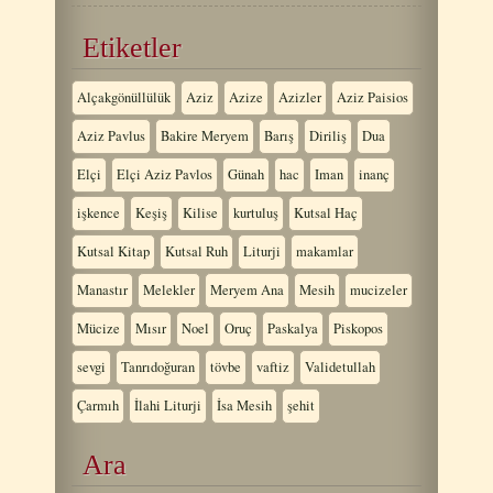
Etiketler
Alçakgönüllülük
Aziz
Azize
Azizler
Aziz Paisios
Aziz Pavlus
Bakire Meryem
Barış
Diriliş
Dua
Elçi
Elçi Aziz Pavlos
Günah
hac
Iman
inanç
işkence
Keşiş
Kilise
kurtuluş
Kutsal Haç
Kutsal Kitap
Kutsal Ruh
Liturji
makamlar
Manastır
Melekler
Meryem Ana
Mesih
mucizeler
Mücize
Mısır
Noel
Oruç
Paskalya
Piskopos
sevgi
Tanrıdoğuran
tövbe
vaftiz
Validetullah
Çarmıh
İlahi Liturji
İsa Mesih
şehit
Ara