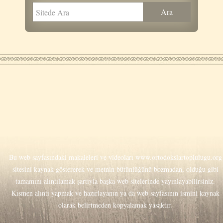
Bu web sayfasındaki makaleleri ve videoları
www.ortodokslartoplulugu.org
sitesini kaynak göstererek ve metnin bütünlüğünü bozmadan, olduğu gibi
tamamını alıntılamak şartıyla başka web sitelerinde yayınlayabilirsiniz.
Kısmen alıntı yapmak ve hazırlayanın ya da web sayfasının ismini kaynak
olarak belirtmeden kopyalamak yasaktır.