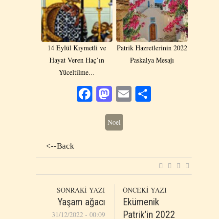
14 Eylül Kıymetli ve
Patrik Hazretlerinin 2022
Hayat Veren Haç’ın
Paskalya Mesajı
Yüceltilme...
Facebook
Mastodon
Email
Share
Noel
<--Back
SONRAKİ YAZI
ÖNCEKİ YAZI
Yaşam ağacı
Ekümenik
Patrik’in 2022
31/12/2022 - 00:09