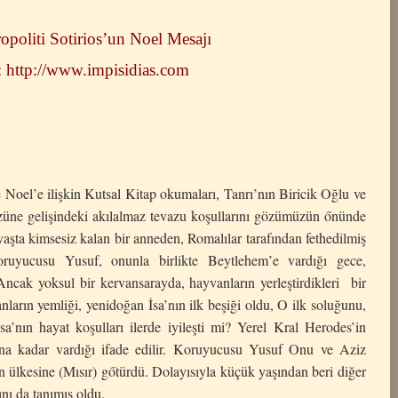
ropoliti Sotirios’un Noel Mesajı
 http://www.impisidias.com
’e ilişkin Kutsal Kitap okumaları, Tanrı’nın Biricik Oğlu ve
züne gelişindeki akılalmaz tevazu koşullarını gözümüzün őnünde
aşta kimsesiz kalan bir anneden, Romalılar tarafından fethedilmiş
ruyucusu Yusuf, onunla birlikte Beytlehem’e vardığı gece,
 Ancak yoksul bir kervansarayda, hayvanların yerleştirdikleri bir
nların yemliği, yenidoğan İsa’nın ilk beşiği oldu, O ilk soluğunu,
a’nın hayat koşulları ilerde iyileşti mi? Yerel Kral Herodes’in
ına kadar vardığı ifade edilir. Koruyucusu Yusuf Onu ve Aziz
ülkesine (Mısır) gőtürdü. Dolayısıyla küçük yaşından beri diğer
nı da tanımış oldu.