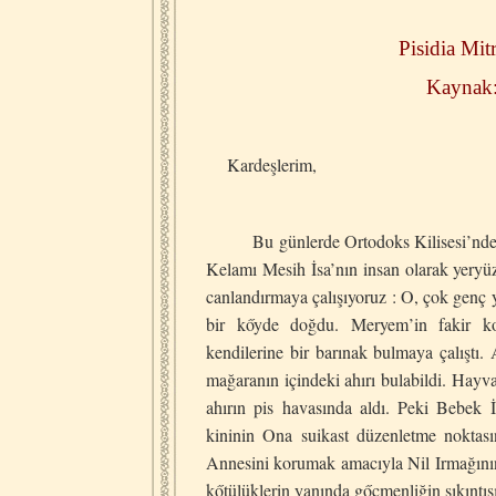
Pisidia Mit
Kaynak:
Kardeşlerim,
Bu günlerde Ortodoks Kilisesi’nde Noel
Kelamı Mesih İsa’nın insan olarak yeryü
canlandırmaya çalışıyoruz : O, çok genç y
bir kőyde doğdu. Meryem’in fakir ko
kendilerine bir barınak bulmaya çalıştı.
mağaranın içindeki ahırı bulabildi. Hayva
ahırın pis havasında aldı. Peki Bebek İs
kininin Ona suikast düzenletme noktas
Annesini korumak amacıyla Nil Irmağının 
kőtülüklerin yanında gőçmenliğin sıkıntısı