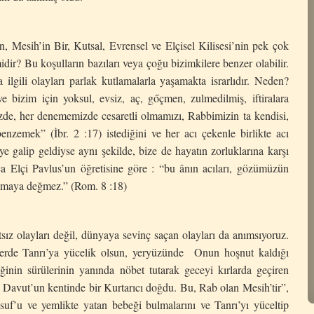
sih’in Bir, Kutsal, Evrensel ve Elçisel Kilisesi’nin pek çok
idir? Bu koşulların bazıları veya çoğu bizimkilere benzer olabilir.
lgili olayları parlak kutlamalarla yaşamakta israrlıdır. Neden?
 bizim için yoksul, evsiz, aç, gőçmen, zulmedilmiş, iftiralara
de, her denememizde cesaretli olmamızı, Rabbimizin ta kendisi,
nzemek” (İbr. 2 :17) istediğini ve her acı çekenle birlikte acı
ye galip geldiyse aynı şekilde, bize de hayatın zorluklarına karşı
a Elçi Pavlus’un öğretisine göre : “bu ânın acıları, gözümüzün
rılmaya değmez.” (Rom. 8 :18)
layları değil, dünyaya sevinç saçan olayları da anımsıyoruz.
erde Tanrı’ya yücelik olsun, yeryüzünde Onun hoşnut kaldığı
ğinin sürülerinin yanında nöbet tutarak geceyi kırlarda geçiren
, Davut’un kentinde bir Kurtarıcı doğdu. Bu, Rab olan Mesih’tir”,
uf’u ve yemlikte yatan bebeği bulmalarını ve Tanrı’yı yüceltip