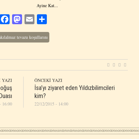
Ayine Kat...
Facebook
Mastodon
Email
Share
akılalmaz tevazu koşullarını
 YAZI
ÖNCEKİ YAZI
 Doğuş
İsa’yı ziyaret eden Yıldızbilimcileri
Duası
kim?
- 16:00
22/12/2015 - 14:00