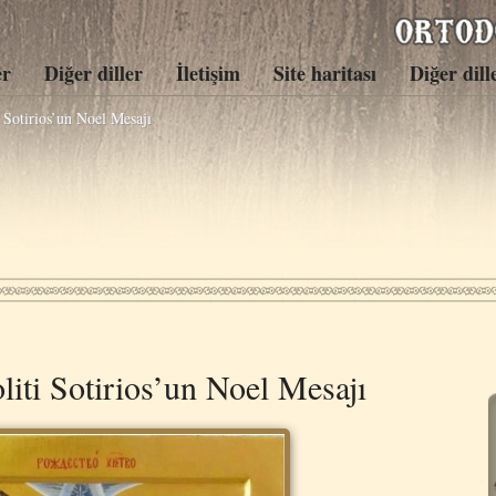
er
Diğer diller
İletişim
Site haritası
Diğer dill
i Sotirios’un Noel Mesajı
liti Sotirios’un Noel Mesajı