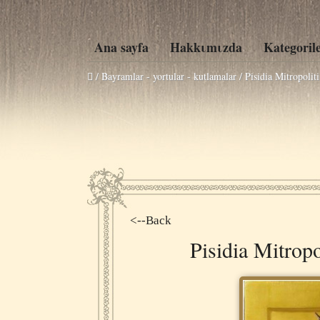
Ana sayfa
Hakkιmιzda
Kategoril
/ Bayramlar - yortular - kutlamalar /
Pisidia Mitropolit
<--Back
Pisidia Mitropo