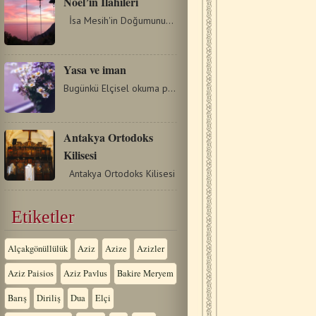
Noel’in İlâhîleri
İsa Mesih'in Doğumunun[1] (Noel'in) Seher Vaktinde…
Yasa ve iman
Bugünkü Elçisel okuma pasajı Elçi Pavlus’un Galatyalılara…
Antakya Ortodoks
Kilisesi
Antakya Ortodoks Kilisesi
Etiketler
Alçakgönüllülük
Aziz
Azize
Azizler
Aziz Paisios
Aziz Pavlus
Bakire Meryem
Barış
Diriliş
Dua
Elçi