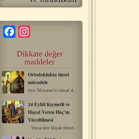
Facebook
Instagram
Dikkate değer
maddeler
Οrtodoklukta tinsel
mücadele
Aziz Silouane’in ruhsal deneyimine dayalı bu yazısını…
14 Eylül Kıymetli ve
Hayat Veren Haç’ın
Yüceltilmesi
“İmparator Büyük Konstantinos’un Annesi, Azize…