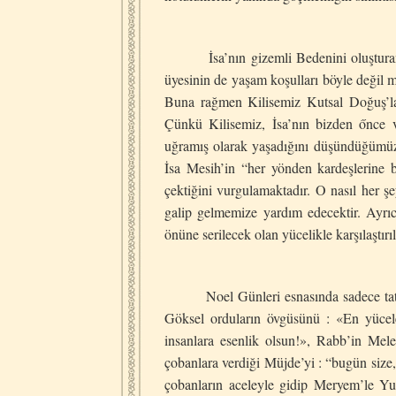
İsa’nın gizemli Bedenini oluşturan, Me
üyesinin de yaşam koşulları böyle değil m
Buna rağmen Kilisemiz Κutsal Doğuş’la i
Çünkü Kilisemiz, İsa’nın bizden őnce ve
uğramış olarak yaşadığını düşündüğümüz
İsa Mesih’in “her yönden kardeşlerine be
çektiğini vurgulamaktadır. O nasıl her şe
galip gelmemize yardım edecektir. Ayrıc
önüne serilecek olan yücelikle karşılaştı
Noel Günleri esnasında sadece tatsız o
Göksel orduların övgüsünü : «En yücel
insanlara esenlik olsun!», Rabb’in Mele
çobanlara verdiği Müjde’yi : “bugün size
çobanların aceleyle gidip Meryem’le Yus