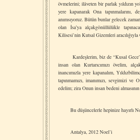
övmelerini; ilâveten bir parlak yıldızın 
yere kapanarak Ona tapınmalarını, de
anımsıyoruz. Bütün bunlar gelecek zaman 
olan İsa’ya alçakgönüllülükle tapına
Kilisesi’nin Kutsal Gizemleri aracılığıyla
Kardeşlerim, biz de “Kusal Gece”’ye “
insan olan Kurtarıcımızı övelim, alç
inancımızla yere kapanalım, Yıldızbilim
tapınmamızı, imanımızı, sevgimizi ve 
edelim; zira Onun insan bedeni almasının
Bu düşüncelerle hepinize hayırlı Noel
Antalya, 2012 Noel’i