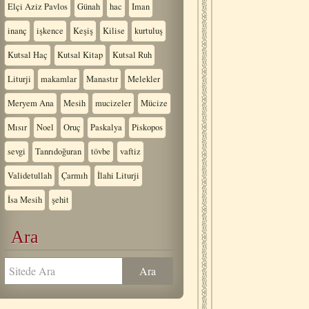
Elçi Aziz Pavlos
Günah
hac
Iman
inanç
işkence
Keşiş
Kilise
kurtuluş
Kutsal Haç
Kutsal Kitap
Kutsal Ruh
Liturji
makamlar
Manastır
Melekler
Meryem Ana
Mesih
mucizeler
Mücize
Mısır
Noel
Oruç
Paskalya
Piskopos
sevgi
Tanrıdoğuran
tövbe
vaftiz
Validetullah
Çarmıh
İlahi Liturji
İsa Mesih
şehit
Ara