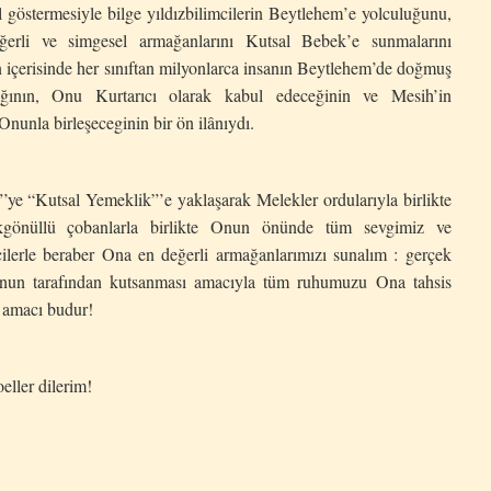
yol göstermesiyle bilge yıldızbilimcilerin Beytlehem’e yolculuğunu,
ğerli ve simgesel armağanlarını Kutsal Bebek’e sunmalarını
içerisinde her sınıftan milyonlarca insanın Beytlehem’de doğmuş
cağının, Onu Kurtarıcı olarak kabul edeceğinin ve Mesih’in
 Onunla birleşeceginin bir ön ilânıydı.
Kutsal Yemeklik”’e yaklaşarak Melekler ordularıyla birlikte
akgönüllü çobanlarla birlikte Onun önünde tüm sevgimiz ve
cilerle beraber Ona en değerli armağanlarımızı sunalım : gerçek
Onun tarafından kutsanması amacıyla tüm ruhumuzu Ona tahsis
 amacı budur!
ler dilerim!