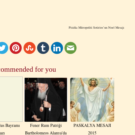
Pisidia Mitropoliti Sotirios’un Noel Mesajı
ommended for you
lus Bayramı
Fener Rum Patriği
PASKALYA MESAJI
azı
Bartholomeos Alanya'da
2015