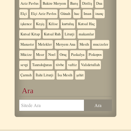
Aziz Pavlus
Bakire Meryem
Barış
Diriliş
Dua
Elçi
Elçi Aziz Pavlos
Günah
hac
Iman
inanç
işkence
Keşiş
Kilise
kurtuluş
Kutsal Haç
Kutsal Kitap
Kutsal Ruh
Liturji
makamlar
Manastır
Melekler
Meryem Ana
Mesih
mucizeler
Mücize
Mısır
Noel
Oruç
Paskalya
Piskopos
sevgi
Tanrıdoğuran
tövbe
vaftiz
Validetullah
Çarmıh
İlahi Liturji
İsa Mesih
şehit
Ara