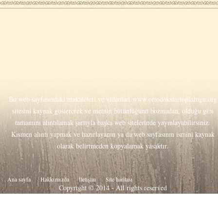
Bu web sayfasındaki makaleleri ve videoları
www.ortodokslartoplulugu.org
sitesini kaynak göstererek ve metnin bütünlüğünü bozmadan, olduğu gibi
tamamını alıntılamak şartıyla başka web sitelerinde yayınlayabilirsiniz.
Kısmen alıntı yapmak ve hazırlayanın ya da web sayfasının ismini kaynak
olarak belirtmeden kopyalamak yasaktır.
Ana sayfa
Hakkιmιzda
İletişim
Site haritası
Copyright © 2014 - All rights reserved