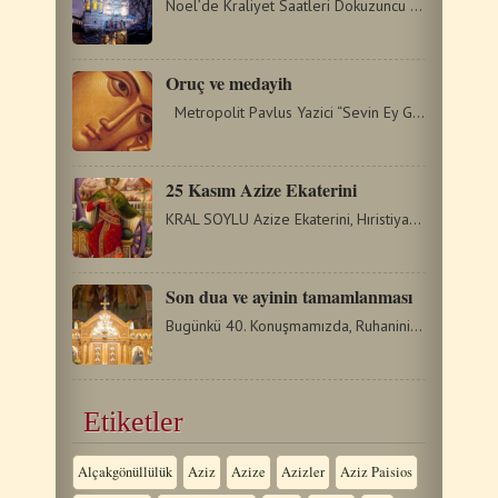
Noel’de Kraliyet Saatleri Dokuzuncu Saat Ruhani: Yücedir…
Oruç ve medayih
Metropolit Pavlus Yazici “Sevin Ey Güveyi Olmayan Gelin”…
25 Kasım Azize Ekaterini
KRAL SOYLU Azize Ekaterini, Hıristiyanlar tarafından en çok…
Son dua ve ayinin tamamlanması
Bugünkü 40. Konuşmamızda, Ruhaninin cemaati mübarek kılmak…
Etiketler
Alçakgönüllülük
Aziz
Azize
Azizler
Aziz Paisios