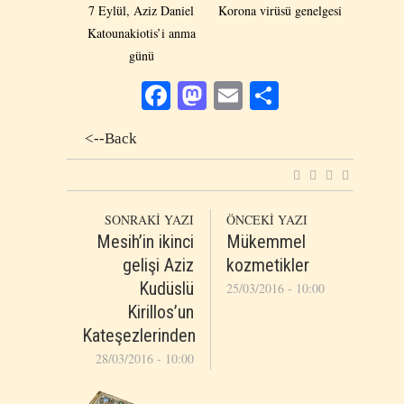
7 Eylül, Aziz Daniel
Korona virüsü genelgesi
Katounakiotis’i anma
günü
Facebook
Mastodon
Email
Share
<--Back
SONRAKİ YAZI
ÖNCEKİ YAZI
Mesih’in ikinci
Mükemmel
gelişi Aziz
kozmetikler
Kudüslü
25/03/2016 - 10:00
Kirillos’un
Kateşezlerinden
28/03/2016 - 10:00