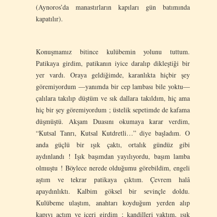
(Aynoros’da manastırların kapıları gün batımında
kapatılır).
Konuşmamız bitince kulübemin yolunu tuttum.
Patikaya girdim, patikanın iyice daralıp dikleştiği bir
yer vardı. Oraya geldiğimde, karanlıkta hiçbir şey
göremiyordum —yanımda bir cep lambası bile yoktu—
çalılara takılıp düştüm ve sık dallara takıldım, hiç ama
hiç bir şey göremiyordum ; üstelik sepetimde de kafama
düşmüştü. Akşam Duasını okumaya karar verdim,
“Kutsal Tanrı, Kutsal Kutdretli…” diye başladım. O
anda güçlü bir ışık çaktı, ortalık gündüz gibi
aydınlandı ! Işık başımdan yayılıyordu, başım lamba
olmuştu ! Böylece nerede olduğumu görebildim, engeli
aştım ve tekrar patikaya çıktım. Çevrem halâ
apaydınlıktı. Kalbim göksel bir sevinçle doldu.
Kulübeme ulaştım, anahtarı koyduğum yerden alıp
kapıyı açtım ve içeri girdim ; kandilleri yaktım, ışık