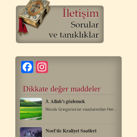
Facebook
Instagram
Dikkate değer maddeler
3. Allah’ı gözlemek
Nissalı Gregorius’un vaazlarından Her tür kusurdan arındırılmış,…
Noel’de Kraliyet Saatleri