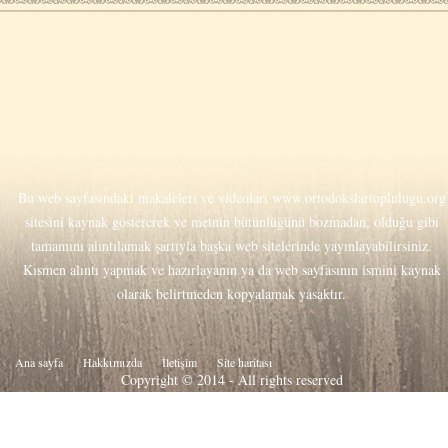
Bu web sayfasındaki makaleleri ve videoları
www.ortodokslartoplulugu.org
sitesini kaynak göstererek ve metnin bütünlüğünü bozmadan, olduğu gibi
tamamını alıntılamak şartıyla başka web sitelerinde yayınlayabilirsiniz.
Kısmen alıntı yapmak ve hazırlayanın ya da web sayfasının ismini kaynak
olarak belirtmeden kopyalamak yasaktır.
Ana sayfa
Hakkιmιzda
İletişim
Site haritası
Copyright © 2014 - All rights reserved