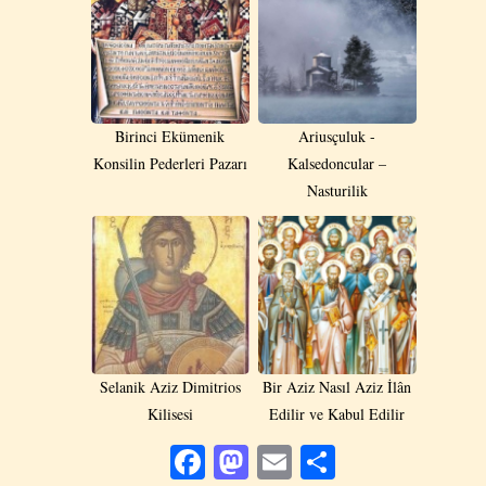
Birinci Ekümenik
Ariusçuluk -
Konsilin Pederleri Pazarı
Kalsedoncular –
Nasturilik
Selanik Aziz Dimitrios
Bir Aziz Nasıl Aziz İlân
Kilisesi
Edilir ve Kabul Edilir
Facebook
Mastodon
Email
Share