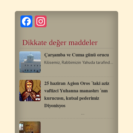
Facebook
Instagram
Dikkate değer maddeler
Çarşamba ve Cuma günü orucu
Kilisemiz, Rabbimizin Yahuda tarafından ihanete uğradığı…
25 haziran Agion Oros ΄taki aziz
vaftizci Yuhanna manastırı ΄nın
kurucusu, kutsal pederimiz
Diyonisyos
…