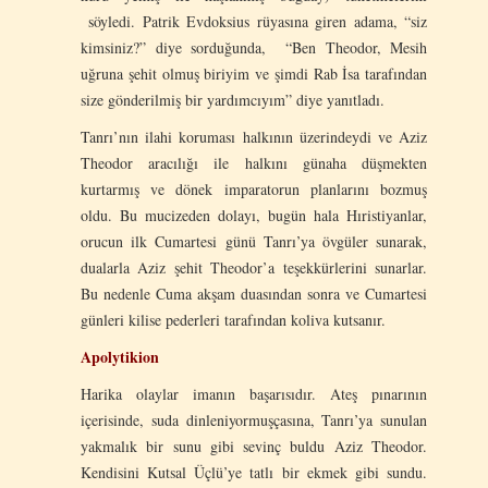
söyledi. Patrik Evdoksius rüyasına giren adama, “siz
kimsiniz?” diye sorduğunda, “Ben Theodor, Mesih
uğruna şehit olmuş biriyim ve şimdi Rab İsa tarafından
size gönderilmiş bir yardımcıyım” diye yanıtladı.
Tanrı’nın ilahi koruması halkının üzerindeydi ve Aziz
Theodor aracılığı ile halkını günaha düşmekten
kurtarmış ve dönek imparatorun planlarını bozmuş
oldu. Bu mucizeden dolayı, bugün hala Hıristiyanlar,
orucun ilk Cumartesi günü Tanrı’ya övgüler sunarak,
dualarla Aziz şehit Theodor’a teşekkürlerini sunarlar.
Bu nedenle Cuma akşam duasından sonra ve Cumartesi
günleri kilise pederleri tarafından koliva kutsanır.
Apolytikion
Harika olaylar imanın başarısıdır. Ateş pınarının
içerisinde, suda dinleniyormuşçasına, Tanrı’ya sunulan
yakmalık bir sunu gibi sevinç buldu Aziz Theodor.
Kendisini Kutsal Üçlü’ye tatlı bir ekmek gibi sundu.