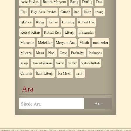
Aziz Pavlus
Bakire Meryem
Barış
Diriliş
Dua
Elçi
Elçi Aziz Pavlos
Günah
hac
Iman
inanç
işkence
Keşiş
Kilise
kurtuluş
Kutsal Haç
Kutsal Kitap
Kutsal Ruh
Liturji
makamlar
Manastır
Melekler
Meryem Ana
Mesih
mucizeler
Mücize
Mısır
Noel
Oruç
Paskalya
Piskopos
sevgi
Tanrıdoğuran
tövbe
vaftiz
Validetullah
Çarmıh
İlahi Liturji
İsa Mesih
şehit
Ara