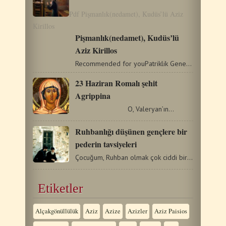
Pdf Pişmanlık(nedamet), Kudüs’lü Aziz
Kirillos
Pişmanlık(nedamet), Kudüs’lü
Aziz Kirillos
Recommended for youPatriklik GenelgesiÖlülerin anma töreni…
23 Haziran Romalı şehit
Agrippina
O, Valeryan’ın…
Ruhbanlığı düşünen gençlere bir
pederin tavsiyeleri
Çocuğum, Ruhban olmak çok ciddi bir konudur. Kalbinin en…
Etiketler
Alçakgönüllülük
Aziz
Azize
Azizler
Aziz Paisios