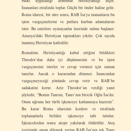
baskı uyguladığı dönemde Hıristiyanlığı seçer.
İnananları etrafında toplar. Güçlü bir önder haline gelir.
Roma idaresi, bir süre sonra, RAB İsa’ya inananların bu
işten vazgeçmelerini ve putlara kurban adamalarını
ister. Bu emirlere uymayanlar üzerinde zulme başlanır.
Amasya’daki Hıristiyan tapınakları yıkılır. Çok sayıda
inanmış Hıristiyan katledilir.
Romalılar, Hıristiyanlığı kabul ettiğini bildikleri
Theodor’dan daha iyi düşünmesini ve bu işten
vazgeçmesini isterler ve cevap vermesi için zaman
tanırlar. Ancak o kararından dönmez. İnancından
vazgeçmeyeceği yönünde cevap verir ve RAB’be
sadakatini korur. Aziz Theodor’un verdiği yanıt
şöyledir, “Benim Tanrım, Tanrı’nın biricik Oğlu İsa’dır.
Onun uğruna her türlü işkenceye katlanmaya hazırım”.
Bu karar Roma idaresini kızdırır ve etrafında
toplananlarla birlikte işkenceye tabi tutulur.
İşkencelerden sonra ateşte yakılarak öldürülür. Ateş
içerisinde aman dilemek yerine RAB İsa’nın tek Tanrı