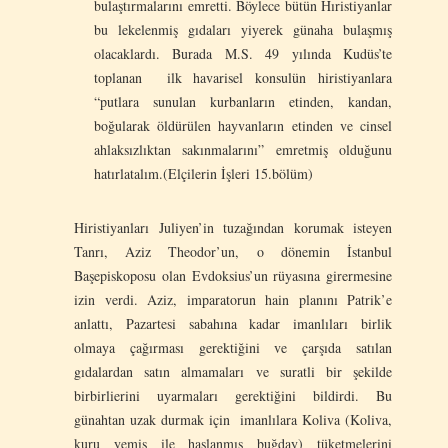
bulaştırmalarını emretti. Böylece bütün Hıristiyanlar
bu lekelenmiş gıdaları yiyerek günaha bulaşmış
olacaklardı. Burada M.S. 49 yılında Kudüs’te
toplanan ilk havarisel konsulün hiristiyanlara
“putlara sunulan kurbanların etinden, kandan,
boğularak öldürülen hayvanların etinden ve cinsel
ahlaksızlıktan sakınmalarını” emretmiş olduğunu
hatırlatalım.(Elçilerin İşleri 15.bölüm)
Hiristiyanları Juliyen’in tuzağından korumak isteyen
Tanrı, Aziz Theodor’un, o dönemin İstanbul
Başepiskoposu olan Evdoksius’un rüyasına girermesine
izin verdi. Aziz, imparatorun hain planını Patrik’e
anlattı, Pazartesi sabahına kadar imanlıları birlik
olmaya çağırması gerektiğini ve çarşıda satılan
gıdalardan satın almamaları ve suratli bir şekilde
birbirlierini uyarmaları gerektiğini bildirdi. Bu
günahtan uzak durmak için imanlılara Koliva (Koliva,
kuru yemiş ile haşlanmış buğday) tüketmelerini