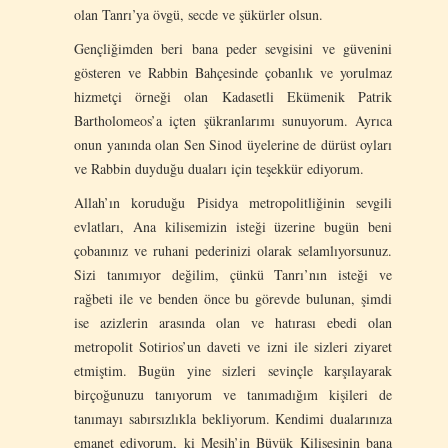
olan Tanrı’ya övgü, secde ve şükürler olsun.
Gençliğimden beri bana peder sevgisini ve güvenini
gösteren ve Rabbin Bahçesinde çobanlık ve yorulmaz
hizmetçi örneği olan Kadasetli Ekümenik Patrik
Bartholomeos’a içten şükranlarımı sunuyorum. Ayrıca
onun yanında olan Sen Sinod üyelerine de dürüst oyları
ve Rabbin duyduğu duaları için teşekkür ediyorum.
Allah’ın koruduğu Pisidya metropolitliğinin sevgili
evlatları, Ana kilisemizin isteği üzerine bugün beni
çobanınız ve ruhani pederinizi olarak selamlıyorsunuz.
Sizi tanımıyor değilim, çünkü Tanrı’nın isteği ve
rağbeti ile ve benden önce bu görevde bulunan, şimdi
ise azizlerin arasında olan ve hatırası ebedi olan
metropolit Sotirios’un daveti ve izni ile sizleri ziyaret
etmiştim. Bugün yine sizleri sevinçle karşılayarak
birçoğunuzu tanıyorum ve tanımadığım kişileri de
tanımayı sabırsızlıkla bekliyorum. Kendimi dualarınıza
emanet ediyorum, ki Mesih’in Büyük Kilisesinin bana