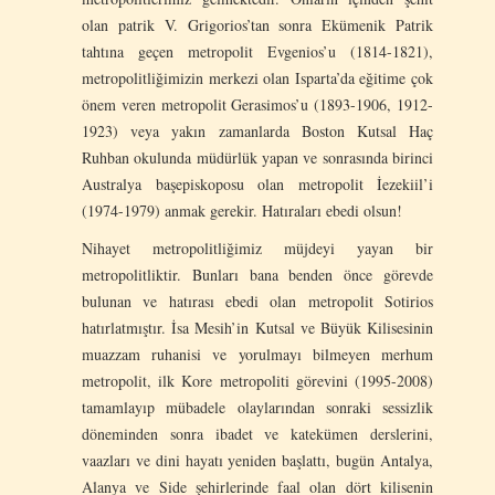
olan patrik V. Grigorios’tan sonra Ekümenik Patrik
tahtına geçen metropolit Evgenios’u (1814-1821),
metropolitliğimizin merkezi olan Isparta’da eğitime çok
önem veren metropolit Gerasimos’u (1893-1906, 1912-
1923) veya yakın zamanlarda Boston Kutsal Haç
Ruhban okulunda müdürlük yapan ve sonrasında birinci
Australya başepiskoposu olan metropolit İezekiil’i
(1974-1979) anmak gerekir. Hatıraları ebedi olsun!
Nihayet metropolitliğimiz müjdeyi yayan bir
metropolitliktir. Bunları bana benden önce görevde
bulunan ve hatırası ebedi olan metropolit Sotirios
hatırlatmıştır. İsa Mesih’in Kutsal ve Büyük Kilisesinin
muazzam ruhanisi ve yorulmayı bilmeyen merhum
metropolit, ilk Kore metropoliti görevini (1995-2008)
tamamlayıp mübadele olaylarından sonraki sessizlik
döneminden sonra ibadet ve katekümen derslerini,
vaazları ve dini hayatı yeniden başlattı, bugün Antalya,
Alanya ve Side şehirlerinde faal olan dört kilisenin