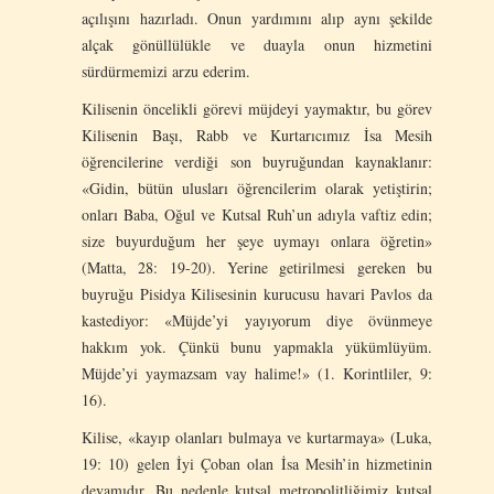
açılışını hazırladı. Onun yardımını alıp aynı şekilde
alçak gönüllülükle ve duayla onun hizmetini
sürdürmemizi arzu ederim.
Kilisenin öncelikli görevi müjdeyi yaymaktır, bu görev
Kilisenin Başı, Rabb ve Kurtarıcımız İsa Mesih
öğrencilerine verdiği son buyruğundan kaynaklanır:
«Gidin, bütün ulusları öğrencilerim olarak yetiştirin;
onları Baba, Oğul ve Kutsal Ruh’un adıyla vaftiz edin;
size buyurduğum her şeye uymayı onlara öğretin»
(Matta, 28: 19-20). Yerine getirilmesi gereken bu
buyruğu Pisidya Kilisesinin kurucusu havari Pavlos da
kastediyor: «Müjde’yi yayıyorum diye övünmeye
hakkım yok. Çünkü bunu yapmakla yükümlüyüm.
Müjde’yi yaymazsam vay halime!» (1. Korintliler, 9:
16).
Kilise, «kayıp olanları bulmaya ve kurtarmaya» (Luka,
19: 10) gelen İyi Çoban olan İsa Mesih’in hizmetinin
devamıdır. Bu nedenle kutsal metropolitliğimiz kutsal