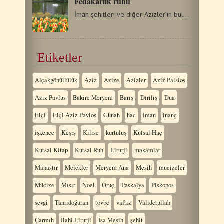
Fedakarlık ruhu
İman şehitleri ve diğer Azizler’in bulutu Kilisenin gök…
Etiketler
Alçakgönüllülük
Aziz
Azize
Azizler
Aziz Paisios
Aziz Pavlus
Bakire Meryem
Barış
Diriliş
Dua
Elçi
Elçi Aziz Pavlos
Günah
hac
Iman
inanç
işkence
Keşiş
Kilise
kurtuluş
Kutsal Haç
Kutsal Kitap
Kutsal Ruh
Liturji
makamlar
Manastır
Melekler
Meryem Ana
Mesih
mucizeler
Mücize
Mısır
Noel
Oruç
Paskalya
Piskopos
sevgi
Tanrıdoğuran
tövbe
vaftiz
Validetullah
Çarmıh
İlahi Liturji
İsa Mesih
şehit