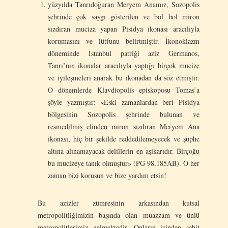
yüzyılda Tanrıdoğuran Meryem Anamız, Sozopolis
şehrinde çok saygı gösterilen ve bol bol miron
sızdıran muciza yapan Pisidya ikonası aracılıyla
korumasını ve lütfunu belirtmiştir. İkonoklazm
döneminde İstanbul patriği aziz Germanos,
Tanrı’nın ikonalar aracılıyla yaptığı birçok mucize
ve iyileşmeleri anarak bu ikonadan da söz etmiştir.
O dönemlerde Klavdiopolis episkoposu Tomas’a
şöyle yazmıştır: «Eski zamanlardan beri Pisidya
bölgesinin Sozopolis şehrinde bulunan ve
resmedilmiş elinden miron sızdıran Meryem Ana
ikonası, hiç bir şekilde reddedilemeyecek ve şüphe
altına alınamayacak delillerin en aşikarıdır. Birçoğu
bu mucizeye tanık olmuştur» (PG 98,185AB). O her
zaman bizi korusun ve bize yardım etsin!
Bu azizler zümresinin arkasından kutsal
metropolitliğimizin başında olan muazzam ve ünlü
metropolitlerimiz gelmektedir. Onların içinden şehit