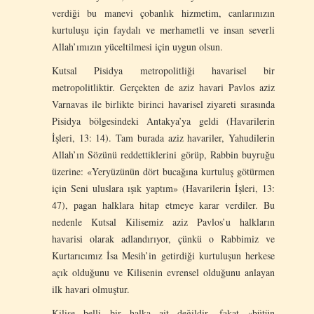
verdiği bu manevi çobanlık hizmetim, canlarınızın
kurtuluşu için faydalı ve merhametli ve insan severli
Allah’ımızın yüceltilmesi için uygun olsun.
Kutsal Pisidya metropolitliği havarisel bir
metropolitliktir. Gerçekten de aziz havari Pavlos aziz
Varnavas ile birlikte birinci havarisel ziyareti sırasında
Pisidya bölgesindeki Antakya’ya geldi (Havarilerin
İşleri, 13: 14). Tam burada aziz havariler, Yahudilerin
Allah’ın Sözünü reddettiklerini görüp, Rabbin buyruğu
üzerine: «Yeryüzünün dört bucağına kurtuluş götürmen
için Seni uluslara ışık yaptım» (Havarilerin İşleri, 13:
47), pagan halklara hitap etmeye karar verdiler. Bu
nedenle Kutsal Kilisemiz aziz Pavlos’u halkların
havarisi olarak adlandırıyor, çünkü o Rabbimiz ve
Kurtarıcımız İsa Mesih’in getirdiği kurtuluşun herkese
açık olduğunu ve Kilisenin evrensel olduğunu anlayan
ilk havari olmuştur.
Kilise belli bir halka ait değildir, fakat «bütün