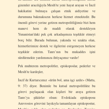
gizemler aracılığıyla Mesih’te yeni hayat arayan ve İncil
hakikatini bulmaya çalışan etnik aidiyetine ve
durumuna bakmaksızın herkese hizmet etmektedir. Bu
önemli görevi yerine getiren metropolitliğimiz bizi hem
manevi hem de maddi olarak destekleyen
Yunanistan’daki pek çok arkadaşımıza teşekkür etmeyi
borç bilir. Burada bulunan, yakında ve uzakta olan,
hizmetlerimize destek ve ilgilerini esirgemeyen herkese
teşekkür ederim. Tanrı’nın bu mukaddes işini
sürdürmekte yardımınıza ihtiyaçımız vardır!
Pek muhterem metropolitler, episkoposlar, pederler ve
Mesih’te kardeşler,
İncil’de Kurtarıcımız «ürün bol, ama işçi azdır» (Matta,
9: 37) diyor. Benimle bu kutsal metropolitlikte bu
görevi paylaşacak olan kişileri bir araya getiren
Tanrı’ya şükürler olsun: Evdokiada episkoposu
Amvrosios görevini layıkıyla tamamlayan episkopostur,