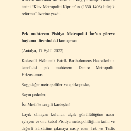
tezini “Kiev Metropoliti Kiprian’ın (1330-1406) litürjik
reformu” üzerine yazdı.
Pek muhterem Pisidya Metropoliti İov
’
un göreve
başlama törenindeki konuşması
(Antalya, 17 Eylül 2022)
Kadasetli Ekümenik Patrik Bartholomeos Hazretlerinin
temsilcisi pek muhterem Demre Metropoliti
Hrizostomos,
Saygıdeğer metropolitler ve episkoposlar,
Sayın pederler,
İsa Mesih’te sevgili kardeşler!
Layık olmayan kulunun alçak gönüllülüğüne nazar
eyleyen ve onu kutsal Pisidya metropolitliğinin tarihi ve
değerli kürsüsüne çıkmaya nasip eden Tek ve Teslis