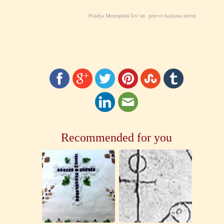
Pisidya Metropoliti İov’un göreve başlama töreni
Recommended for you