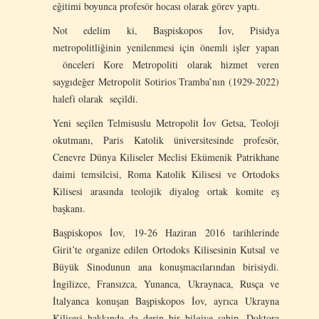
eğitimi boyunca profesör hocası olarak görev yaptı.
Not edelim ki, Başpiskopos İov, Pisidya
metropolitliğinin yenilenmesi için önemli işler yapan
önceleri Kore Metropoliti olarak hizmet veren
saygıdeğer Metropolit Sotirios Tramba’nın (1929-2022)
halefi olarak seçildi.
Yeni seçilen Telmisuslu Metropolit İov Getsa, Teoloji
okutmanı, Paris Katolik üniversitesinde profesör,
Cenevre Dünya Kiliseler Meclisi Ekümenik Patrikhane
daimi temsilcisi, Roma Katolik Kilisesi ve Ortodoks
Kilisesi arasında teolojik diyalog ortak komite eş
başkanı.
Başpiskopos İov, 19-26 Haziran 2016 tarihlerinde
Girit’te organize edilen Ortodoks Kilisesinin Kutsal ve
Büyük Sinodunun ana konuşmacılarından birisiydi.
İngilizce, Fransızca, Yunanca, Ukraynaca, Rusça ve
İtalyanca konuşan Başpiskopos İov, ayrıca Ukrayna
Kilisesi hakkında da derin bir bilgiye sahip. Doktora