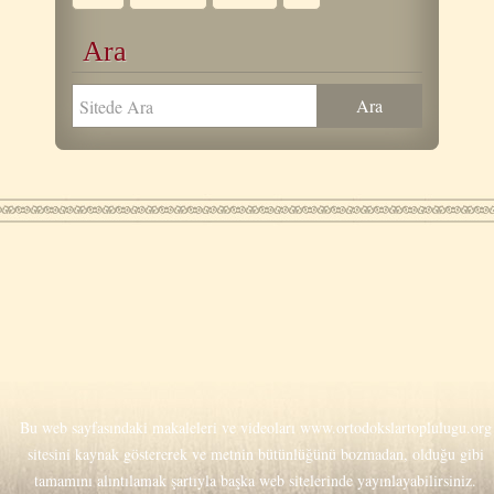
Ara
Bu web sayfasındaki makaleleri ve videoları
www.ortodokslartoplulugu.org
sitesini kaynak göstererek ve metnin bütünlüğünü bozmadan, olduğu gibi
tamamını alıntılamak şartıyla başka web sitelerinde yayınlayabilirsiniz.