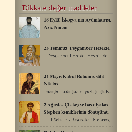
Dikkate değer maddeler
16 Eylül İskoçya’nın Aydınlatıcısı,
Aziz Ninian
…
23 Temmuz Peygamber Hezekiel
Peygamber Hezekiel, Mesih'in doğumundan önceki altıncı…
24 Mayıs Kutsal Babamız stilit
Nikitas
Gençken aldırışsız ve yozlaşmıştı. Fakat bir…
2 Ağustos Çilekeş ve baş diyakoz
Stephen kemiklerinin dönüşümü
İlk Şehidimiz Başdiyakon İstefanos, Yahudiler…