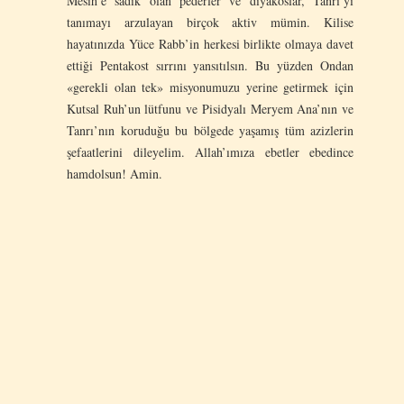
Mesih’e sadık olan pederler ve diyakoslar, Tanrı’yı
tanımayı arzulayan birçok aktiv mümin. Kilise
hayatınızda Yüce Rabb’in herkesi birlikte olmaya davet
ettiği Pentakost sırrını yansıtılsın. Bu yüzden Ondan
«gerekli olan tek» misyonumuzu yerine getirmek için
Kutsal Ruh’un lütfunu ve Pisidyalı Meryem Ana’nın ve
Tanrı’nın koruduğu bu bölgede yaşamış tüm azizlerin
şefaatlerini dileyelim. Allah’ımıza ebetler ebedince
hamdolsun! Amin.