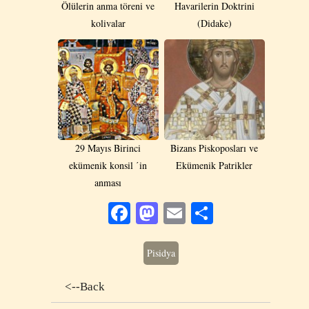
Ölülerin anma töreni ve
Havarilerin Doktrini
kolivalar
(Didake)
29 Mayıs Birinci
Bizans Piskoposları ve
ekümenik konsil ΄in
Ekümenik Patrikler
anması
Facebook
Mastodon
Email
Share
Pisidya
<--Back