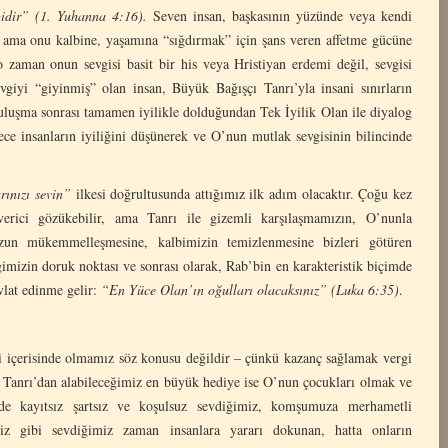
gidir” (1. Yuhanna 4:16).
Seven insan, başkasının yüzünde veya kendi
 ama onu kalbine, yaşamına “sığdırmak” için şans veren affetme gücüne
 o zaman onun sevgisi basit bir his veya Hristiyan erdemi değil, sevgisi
sevgiyi “giyinmiş” olan insan, Büyük Bağışçı Tanrı’yla insani sınırların
buluşma sonrası tamamen iyilikle dolduğundan Tek İyilik Olan ile diyalog
dece insanların iyiliğini düşünerek ve O’nun mutlak sevgisinin bilincinde
rınızı sevin”
ilkesi doğrultusunda attığımız ilk adım olacaktır. Çoğu kez
erici gözükebilir, ama Tanrı ile gizemli karşılaşmamızın, O’nunla
uzun mükemmelleşmesine, kalbimizin temizlenmesine bizleri götüren
mizin doruk noktası ve sonrası olarak, Rab’bin en karakteristik biçimde
vlat edinme gelir:
“En Yüce Olan’ın oğulları olacaksınız” (Luka 6:35)
.
si içerisinde olmamız söz konusu değildir – çünkü kazanç sağlamak vergi
zim Tanrı’dan alabileceğimiz en büyük hediye ise O’nun çocukları olmak ve
de kayıtsız şartsız ve koşulsuz sevdiğimiz, komşumuza merhametli
z gibi sevdiğimiz zaman insanlara yararı dokunan, hatta onların