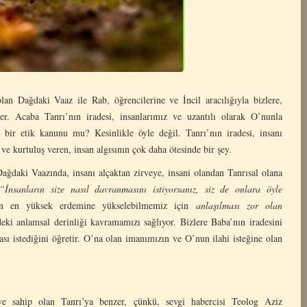
lan Dağdaki Vaaz ile Rab, öğrencilerine ve İncil aracılığıyla bizlere,
er. Acaba Tanrı’nın iradesi, insanlarımız ve uzantılı olarak O’nunla
a bir etik kanunu mu? Kesinlikle öyle değil. Tanrı’nın iradesi, insanı
e kurtuluş veren, insan algısının çok daha ötesinde bir şey.
ağdaki Vaazında, insanı alçaktan zirveye, insani olandan Tanrısal olana
“İnsanların size nasıl davranmasını istiyorsanız, siz de onlara öyle
nin en yüksek erdemine yükselebilmemiz için
anlaşılması zor olan
eki anlamsal derinliği kavramamızı sağlıyor. Bizlere Baba’nın iradesini
ası istediğini öğretir. O’na olan imanımızın ve O’nun ilahi isteğine olan
giye sahip olan Tanrı’ya benzer, çünkü, sevgi habercisi Teolog Aziz