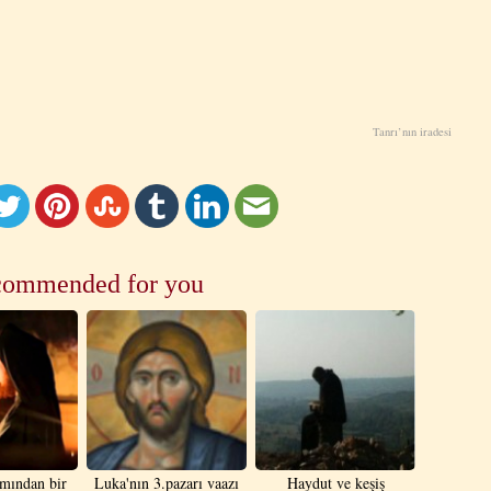
Tanrı’nın iradesi
ommended for you
mından bir
Luka'nın 3.pazarı vaazı
Haydut ve keşiş