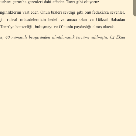
rbanı çarmıha gerenleri dahi affeden Tanrı gibi oluyoruz.
nginliklerini vaat eder. Onun bizleri sevdiği gibi onu fedakârca sevenler,
için ruhsal mücadelemizin hedef ve amacı olan ve Göksel Babadan
, Tanrı’ya benzerliği, buluşmayı ve O’nunla paydaşlığı almış olacak.
i) 40 numaralı broşüründen alıntılanarak tercüme edilmiştir. 02 Ekim