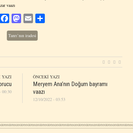
zar vaazı
Facebook
Mastodon
Email
Share
Tanrı’nın iradesi
 YAZI
ÖNCEKİ YAZI
orucu
Meryem Ana’nın Doğum bayramı
vaazı
- 00:30
12/10/2022 - 03:53