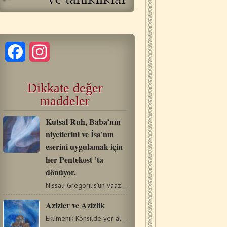
Facebook
Instagram
Dikkate değer
maddeler
Kutsal Ruh, Baba’nın
niyetlerini ve İsa’nın
eserini uygulamak için
her Pentekost ’ta
dönüyor.
Nissalı Gregorius’un vaazlarından Şayet sevgi gerçekten…
Azizler ve Azizlik
Ekümenik Konsilde yer alan Aziz Pederleri vePisidia &…