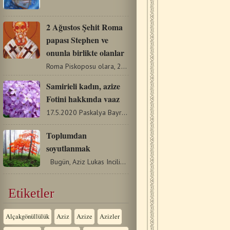
2 Ağustos Şehit Roma
papası Stephen ve
onunla birlikte olanlar
Roma Piskoposu olara, 254 yılından 257 yılına kadar, Novatian…
Samirieli kadın, azize
Fotini hakkında vaaz
17.5.2020 Paskalya Bayramı’ndan 4 hafta sonra andığımız…
Toplumdan
soyutlanmak
Bugün, Aziz Lukas Incilinden pasajlar okuduğumuz 6.Pazar…
Etiketler
Alçakgönüllülük
Aziz
Azize
Azizler