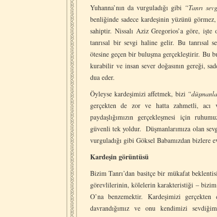
Yuhanna’nın da vurguladığı gibi
“Tanrı sev
benliğinde sadece kardeşinin yüzünü görmez,
sahiptir. Nissalı Aziz Gregorios’a göre, işte
tanrısal bir sevgi haline gelir. Bu tanrısal 
ötesine geçen bir buluşma gerçekleştirir. Bu 
kurabilir ve insan sever doğasının gereği, sa
dua eder.
Öyleyse kardeşimizi affetmek, bizi
“düşmanla
gerçekten de zor ve hatta zahmetli, acı v
paydaşlığımızın gerçekleşmesi için ruhum
güvenli tek yoldur. Düşmanlarımıza olan sevgi
vurguladığı gibi Göksel Babamızdan bizlere e
Kardeşin görüntüsü
Bizim Tanrı’dan basitçe bir mükafat beklenti
görevlilerinin, kölelerin karakteristiği – bi
O’na benzemektir. Kardeşimizi gerçekten 
davrandığımız ve onu kendimizi sevdiğimi