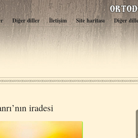
er
Diğer diller
İletişim
Site haritası
Diğer dill
nrı’nın iradesi