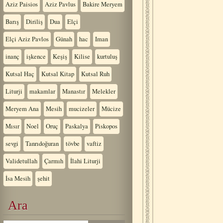
Aziz Paisios
Aziz Pavlus
Bakire Meryem
Barış
Diriliş
Dua
Elçi
Elçi Aziz Pavlos
Günah
hac
Iman
inanç
işkence
Keşiş
Kilise
kurtuluş
Kutsal Haç
Kutsal Kitap
Kutsal Ruh
Liturji
makamlar
Manastır
Melekler
Meryem Ana
Mesih
mucizeler
Mücize
Mısır
Noel
Oruç
Paskalya
Piskopos
sevgi
Tanrıdoğuran
tövbe
vaftiz
Validetullah
Çarmıh
İlahi Liturji
İsa Mesih
şehit
Ara