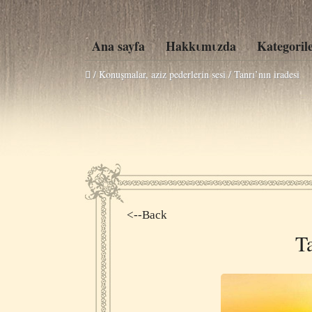
Ana sayfa
Hakkιmιzda
Kategoril
/ Konuşmalar, aziz pederlerin sesi /
Tanrı’nın iradesi
<--Back
Ta