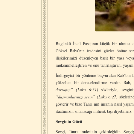
Bugünkü İncil Pasajının küçük bir alıntısı o
Göksel Baba’nın iradesini gözler önüne ser
ilişkilerimizi düzenleyen basit bir yasa vey
mükemmelleştiren ve onu tanrılaştıran, yaşam v
İndirgeyici bir yönteme başvurulan Rab’bin D
yükselten bir derecelendirme vardır. Rab,
davranın” (Luka 6:31)
sözleriyle, sevgi
“düşmanlarınızı sevin” (Luka 6:27)
sözlerind
gösterir ve bize Tanrı’nın insanın nasıl yaşam
itaatimizin sınanacağı mihenk taşı diyebiliriz.
Sevginin Gücü
Sevgi, Tanrı iradesinin çekirdeğidir. Sev