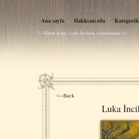
Ana sayfa
Hakkιmιzda
Kategoril
/ Kutsal Kitap /
Luka İncilinin yorumlanması (5)
<--Back
Luka İnci