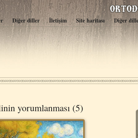
er
Diğer diller
İletişim
Site haritası
Diğer dill
linin yorumlanması (5)