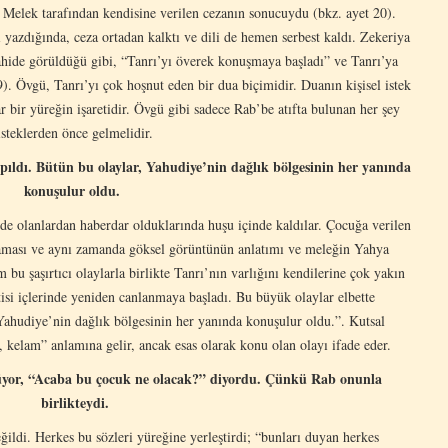
n Melek tarafından kendisine verilen cezanın sonucuydu (bkz. ayet 20).
 yazdığında, ceza ortadan kalktı ve dili de hemen serbest kaldı. Zekeriya
ilahide görüldüğü gibi, “Tanrı’yı överek konuşmaya başladı” ve Tanrı’ya
). Övgü, Tanrı’yı çok hoşnut eden bir dua biçimidir. Duanın kişisel istek
r bir yüreğin işaretidir. Övgü gibi sadece Rab’be atıfta bulunan her şey
isteklerden önce gelmelidir.
pıldı. Bütün bu olaylar, Yahudiye’nin dağlık bölgesinin her yanında
konuşulur oldu.
de olanlardan haberdar olduklarında huşu içinde kaldılar. Çocuğa verilen
laması ve aynı zamanda göksel görüntünün anlatımı ve meleğin Yahya
 bu şaşırtıcı olaylarla birlikte Tanrı’nın varlığını kendilerine çok yakın
tisi içlerinde yeniden canlanmaya başladı. Bu büyük olaylar elbette
Yahudiye’nin dağlık bölgesinin her yanında konuşulur oldu.”. Kutsal
, kelam” anlamına gelir, ancak esas olarak konu olan olayı ifade eder.
üyor, “Acaba bu çocuk ne olacak?” diyordu. Çünkü Rab onunla
birlikteydi.
ldi. Herkes bu sözleri yüreğine yerleştirdi; “bunları duyan herkes