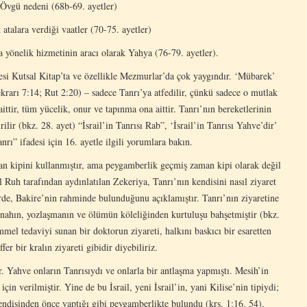
 Övgü nedeni (68b-69. ayetler)
 atalara verdiği vaatler (70-75. ayetler)
a yönelik hizmetinin aracı olarak Yahya (76-79. ayetler).
si Kutsal Kitap’ta ve özellikle Mezmurlar’da çok yaygındır. ‘Mübarek’
Tekrarı 7:14; Rut 2:20) – sadece Tanrı’ya atfedilir, çünkü sadece o mutlak
ttir, tüm yücelik, onur ve tapınma ona aittir. Tanrı’nın bereketlerinin
rilir (bkz. 28. ayet) “İsrail’in Tanrısı Rab”, ‘İsrail’in Tanrısı Yahve’dir’
nrı” ifadesi için 16. ayetle ilgili yorumlara bakın.
n kipini kullanmıştır, ama peygamberlik geçmiş zaman kipi olarak değil
al Ruh tarafından aydınlatılan Zekeriya, Tanrı’nın kendisini nasıl ziyaret
erde, Bakire’nin rahminde bulunduğunu açıklamıştır. Tanrı’nın ziyaretine
ünahın, yozlaşmanın ve ölümün köleliğinden kurtuluşu bahşetmiştir (bkz.
mel tedaviyi sunan bir doktorun ziyareti, halkını baskıcı bir esaretten
er bir kralın ziyareti gibidir diyebiliriz.
r. Yahve onların Tanrısıydı ve onlarla bir antlaşma yapmıştı. Mesih’in
çin verilmiştir. Yine de bu İsrail, yeni İsrail’in, yani Kilise’nin tipiydi;
endisinden önce yaptığı gibi peygamberlikte bulundu (krş. 1:16. 54).