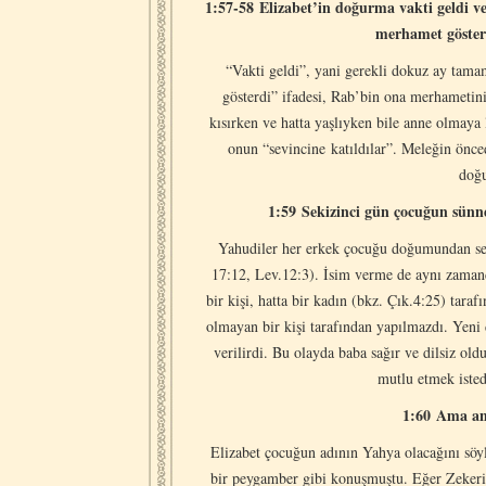
1:57-58 Elizabet’in doğurma vakti geldi 
merhamet gösterd
“Vakti geldi”, yani gerekli dokuz ay tam
gösterdi” ifadesi, Rab’bin ona merhametin
kısırken ve hatta yaşlıyken bile anne olmaya
onun “sevincine katıldılar”. Meleğin önce
doğu
1:59 Sekizinci gün çocuğun sünne
Yahudiler her erkek çocuğu doğumundan seki
17:12, Lev.12:3). İsim verme de aynı zamand
bir kişi, hatta bir kadın (bkz. Çık.4:25) tara
olmayan bir kişi tarafından yapılmazdı. Yeni
verilirdi. Bu olayda baba sağır ve dilsiz o
mutlu etmek istedi
1:60 Ama ann
Elizabet çocuğun adının Yahya olacağını söyl
bir peygamber gibi konuşmuştu. Eğer Zekeri