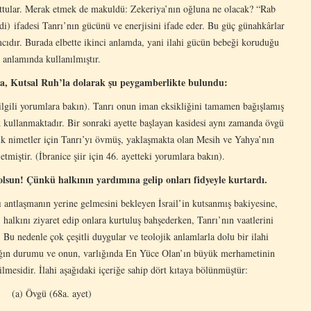
 tuttular. Merak etmek de makuldü: Zekeriya’nın oğluna ne olacak? “Rab
di) ifadesi Tanrı’nın gücünü ve enerjisini ifade eder. Bu güç günahkârlar
ımcıdır. Burada elbette ikinci anlamda, yani ilahi gücün bebeği koruduğu
anlamında kullanılmıştır.
a, Kutsal Ruh’la dolarak şu peygamberlikte bulundu:
 ilgili yorumlara bakın). Tanrı onun iman eksikliğini tamamen bağışlamış
k kullanmaktadır. Bir sonraki ayette başlayan kasidesi aynı zamanda övgü
ük nimetler için Tanrı’yı övmüş, yaklaşmakta olan Mesih ve Yahya’nın
miştir. (İbranice şiir için 46. ayetteki yorumlara bakın).
 olsun! Çünkü halkının yardımına gelip onları fidyeyle kurtardı.
ı antlaşmanın yerine gelmesini bekleyen İsrail’in kutsanmış bakiyesine,
alkını ziyaret edip onlara kurtuluş bahşederken, Tanrı’nın vaatlerini
Bu nedenle çok çeşitli duygular ve teolojik anlamlarla dolu bir ilahi
nlığın durumu ve onun, varlığında En Yüce Olan’ın büyük merhametinin
ilmesidir. İlahi aşağıdaki içeriğe sahip dört kıtaya bölünmüştür:
(a) Övgü (68a. ayet)