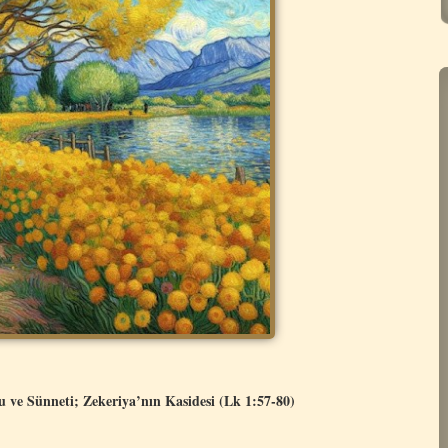
e Sünneti; Zekeriya’nın Kasidesi (Lk 1:57-80)