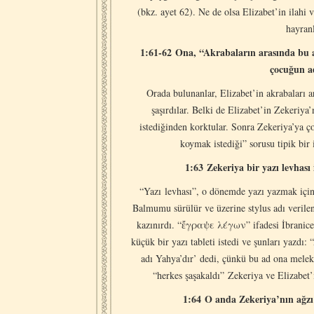
(bkz. ayet 62). Ne de olsa Elizabet’in ilahi 
hayranl
1:61-62 Ona, “Akrabaların arasında bu a
çocuğun ad
Orada bulunanlar, Elizabet’in akrabaları 
şaşırdılar. Belki de Elizabet’in Zekeriya
istediğinden korktular. Sonra Zekeriya’ya ç
koymak istediği” sorusu tipik bir 
1:63 Zekeriya bir yazı levhası 
“Yazı levhası”, o dönemde yazı yazmak için 
Balmumu sürülür ve üzerine stylus adı verilen
kazınırdı. “ἔγραψε λέγων” ifadesi İbranice b
küçük bir yazı tableti istedi ve şunları yazd
adı Yahya’dır’ dedi, çünkü bu ad ona melek 
“herkes şaşakaldı” Zekeriya ve Elizabet’i
1:64 O anda Zekeriya’nın ağzı 