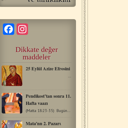
Facebook
Instagram
Dikkate değer
maddeler
25 Eylül Azize Efrosini
…
Pendikost’tan sonra 11.
Hafta vaazı
(Matta 18:23-35) Bugünün İncil okumasında, Rab’bimiz…
Mata’nn 2. Pazarι