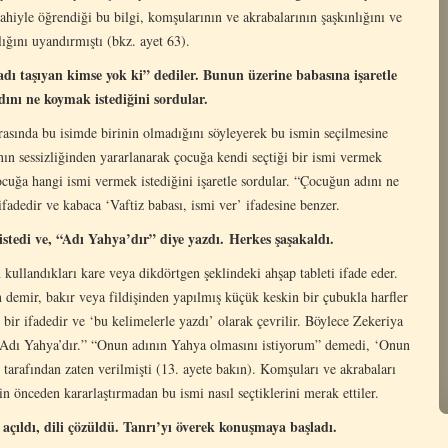
vahiyle öğrendiği bu bilgi, komşularının ve akrabalarının şaşkınlığını ve
ığını uyandırmıştı (bkz. ayet 63).
dı taşıyan kimse yok ki” dediler. Bunun üzerine babasına işaretle
ını ne koymak istediğini sordular.
arasında bu isimde birinin olmadığını söyleyerek bu ismin seçilmesine
’nın sessizliğinden yararlanarak çocuğa kendi seçtiği bir ismi vermek
ocuğa hangi ismi vermek istediğini işaretle sordular. “Çocuğun adını ne
ifadedir ve kabaca ‘Vaftiz babası, ismi ver’ ifadesine benzer.
istedi ve, “Adı Yahya’dır” diye yazdı.
Herkes şaşakaldı.
kullandıkları kare veya dikdörtgen şeklindeki ahşap tableti ifade eder.
 demir, bakır veya fildişinden yapılmış küçük keskin bir çubukla harfler
ir ifadedir ve ‘bu kelimelerle yazdı’ olarak çevrilir. Böylece Zekeriya
ı: “Adı Yahya’dır.” “Onun adının Yahya olmasını istiyorum” demedi, ‘Onun
tarafından zaten verilmişti (13. ayete bakın). Komşuları ve akrabaları
n önceden kararlaştırmadan bu ismi nasıl seçtiklerini merak ettiler.
açıldı, dili çözüldü. Tanrı’yı överek konuşmaya başladı.