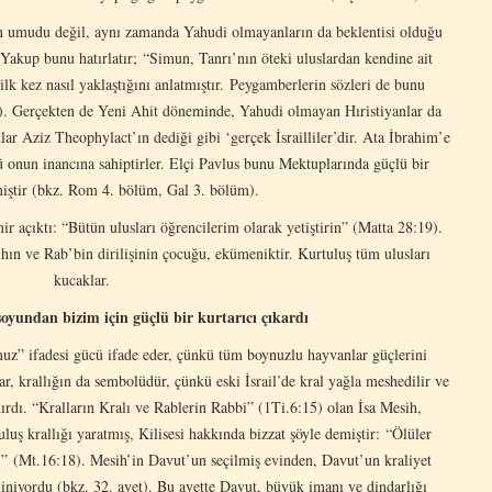
’in umudu değil, aynı zamanda Yahudi olmayanların da beklentisi olduğu
 Yakup bunu hatırlatır; “Simun, Tanrı’nın öteki uluslardan kendine ait
lk kez nasıl yaklaştığını anlatmıştır. Peygamberlerin sözleri de bunu
5). Gerçekten de Yeni Ahit döneminde, Yahudi olmayan Hıristiyanlar da
lar Aziz Theophylact’ın dediği gibi ‘gerçek İsrailliler’dir. Ata İbrahim’e
ü onun inancına sahiptirler. Elçi Pavlus bunu Mektuplarında güçlü bir
tmiştir (bkz. Rom 4. bölüm, Gal 3. bölüm).
mir açıktı: “Bütün ulusları öğrencilerim olarak yetiştirin” (Matta 28:19).
mıhın ve Rab’bin dirilişinin çocuğu, ekümeniktir. Kurtuluş tüm ulusları
kucaklar.
yundan bizim için güçlü bir kurtarıcı çıkardı
uz” ifadesi gücü ifade eder, çünkü tüm boynuzlu hayvanlar güçlerini
r, krallığın da sembolüdür, çünkü eski İsrail’de kral yağla meshedilir ve
ırdı. “Kralların Kralı ve Rablerin Rabbi” (1Ti.6:15) olan İsa Mesih,
uluş krallığı yaratmış, Kilisesi hakkında bizzat şöyle demiştir: “Ölüler
.” (Mt.16:18). Mesih’in Davut’un seçilmiş evinden, Davut’un kraliyet
liniyordu (bkz. 32. ayet). Bu ayette Davut, büyük imanı ve dindarlığı