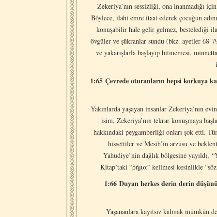
Zekeriya’nın sessizliği, ona inanmadığı içi
Böylece, ilahi emre itaat ederek çocuğun adını
konuşabilir hale gelir gelmez, bestelediği 
övgüler ve şükranlar sundu (bkz. ayetler 68-79
ve yakarışlarla başlayıp bitmemesi, minnetta
1:65 Çevrede oturanların hepsi korkuya ka
Yakınlarda yaşayan insanlar Zekeriya’nın evin
isim, Zekeriya’nın tekrar konuşmaya baş
hakkındaki peygamberliği onları şok etti. Tüm
hissettiler ve Mesih’in arzusu ve beklen
Yahudiye’nin dağlık bölgesine yayıldı, “
Kitap’taki “ῥήμα” kelimesi kesinlikle “söz
1:66 Duyan herkes derin derin düşün
Yaşananlara kayıtsız kalmak mümkün deği