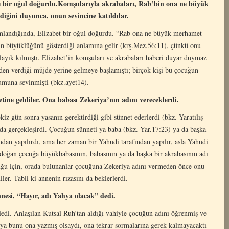
ve bir oğul doğurdu.Komşularıyla akrabaları, Rab’bin ona ne büyük
iğini duyunca, onun sevincine katıldılar.
amlandığında, Elizabet bir oğul doğurdu. “Rab ona ne büyük merhamet
in büyüklüğünü gösterdiği anlamına gelir (krş.Mez.56:11), çünkü onu
 layık kılmıştı. Elizabet’in komşuları ve akrabaları haberi duyar duymaz
den verdiği müjde yerine gelmeye başlamıştı; birçok kişi bu çocuğun
muna sevinmişti (bkz.ayet14).
tine geldiler. Ona babası Zekeriya’nın adını vereceklerdi.
z gün sonra yasanın gerektirdiği gibi sünnet ederlerdi (bkz. Yaratılış
a gerçekleşirdi. Çocuğun sünneti ya baba (bkz. Yar.17:23) ya da başka
fından yapılırdı, ama her zaman bir Yahudi tarafından yapılır, asla Yahudi
 doğan çocuğa büyükbabasının, babasının ya da başka bir akrabasının adı
lduğu için, orada bulunanlar çocuğuna Zekeriya adını vermeden önce onu
ler. Tabii ki annenin rızasını da beklerlerdi.
esi, “Hayır, adı Yahya olacak” dedi.
edi. Anlaşılan Kutsal Ruh’tan aldığı vahiyle çocuğun adını öğrenmiş ve
ya bunu ona yazmış olsaydı, ona tekrar sormalarına gerek kalmayacaktı