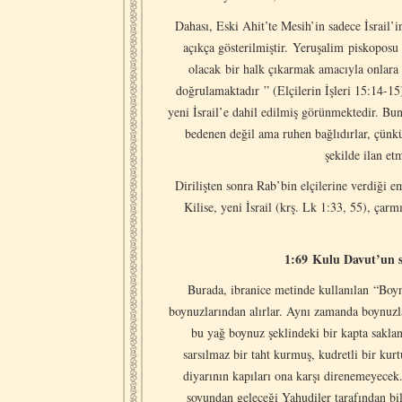
Dahası, Eski Ahit’te Mesih’in sadece İsrail
açıkça gösterilmiştir. Yeruşalim piskoposu
olacak bir halk çıkarmak amacıyla onlara i
doğrulamaktadır ” (Elçilerin İşleri 15:14-1
yeni İsrail’e dahil edilmiş görünmektedir. Bun
bedenen değil ama ruhen bağlıdırlar, çünk
şekilde ilan e
Dirilişten sonra Rab’bin elçilerine verdiği e
Kilise, yeni İsrail (krş. Lk 1:33, 55), çar
1:69 Kulu Davut’un so
Burada, ibranice metinde kullanılan
“Boyn
boynuzlarından alırlar. Aynı zamanda boynuzla
bu yağ boynuz şeklindeki bir kapta saklan
sarsılmaz bir taht kurmuş, kudretli bir kurt
diyarının kapıları ona karşı direnemeyecek
soyundan geleceği Yahudiler tarafından bi