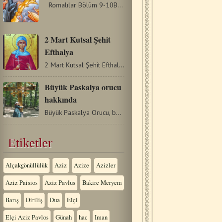
Romalılar Bölüm 9-10Başta Yahudi'ye, sonra Yahudi…
2 Mart Kutsal Şehit
Efthalya
2 Mart Kutsal Şehit Efthalya (257). Sicilya’da annesi Efthalya…
Büyük Paskalya orucu
hakkında
Büyük Paskalya Orucu, bütün sene boyunca Çarşamba ve Cuma…
Etiketler
Alçakgönüllülük
Aziz
Azize
Azizler
Aziz Paisios
Aziz Pavlus
Bakire Meryem
Barış
Diriliş
Dua
Elçi
Elçi Aziz Pavlos
Günah
hac
Iman