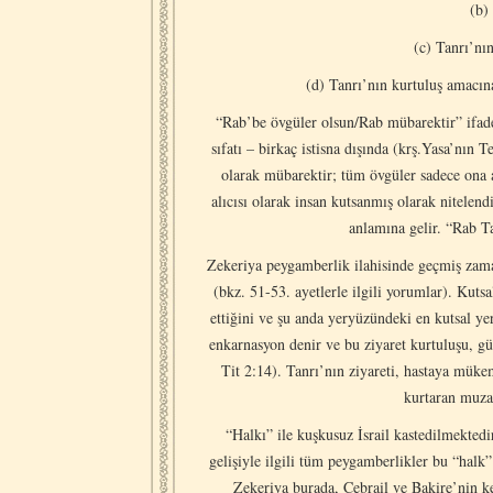
(b)
(c) Tanrı’nın
(d) Tanrı’nın kurtuluş amacın
“Rab’be övgüler olsun/Rab mübarektir” ifade
sıfatı – birkaç istisna dışında (krş.Yasa’nın 
olarak mübarektir; tüm övgüler sadece ona ai
alıcısı olarak insan kutsanmış olarak nitelendi
anlamına gelir. “Rab Ta
Zekeriya peygamberlik ilahisinde geçmiş zama
(bkz. 51-53. ayetlerle ilgili yorumlar). Kuts
ettiğini ve şu anda yeryüzündeki en kutsal y
enkarnasyon denir ve bu ziyaret kurtuluşu, g
Tit 2:14). Tanrı’nın ziyareti, hastaya mükem
kurtaran muzaff
“Halkı” ile kuşkusuz İsrail kastedilmektedi
gelişiyle ilgili tüm peygamberlikler bu “halk” i
Zekeriya burada, Cebrail ve Bakire’nin k