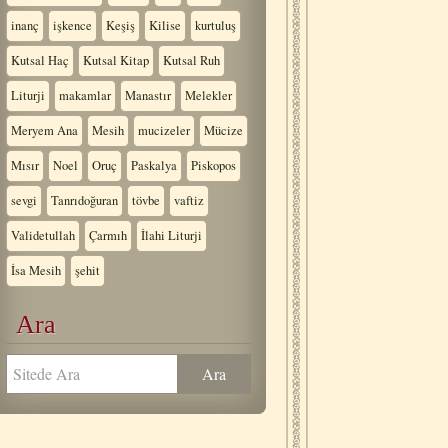
inanç
işkence
Keşiş
Kilise
kurtuluş
Kutsal Haç
Kutsal Kitap
Kutsal Ruh
Liturji
makamlar
Manastır
Melekler
Meryem Ana
Mesih
mucizeler
Mücize
Mısır
Noel
Oruç
Paskalya
Piskopos
sevgi
Tanrıdoğuran
tövbe
vaftiz
Validetullah
Çarmıh
İlahi Liturji
İsa Mesih
şehit
Ara