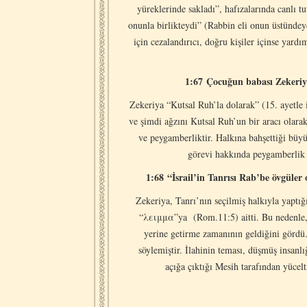
yüreklerinde sakladı”, hafızalarında canlı
onunla birlikteydi” (Rabbin eli onun üstündey
için cezalandırıcı, doğru kişiler içinse yard
1:67 Çocuğun babası Zekeriy
Zekeriya “Kutsal Ruh’la dolarak” (15. ayetle
ve şimdi ağzını Kutsal Ruh’un bir aracı olara
ve peygamberliktir. Halkına bahşettiği büy
görevi hakkında peygamberlik et
1:68 “İsrail’in Tanrısı Rab’be övgüler
Zekeriya, Tanrı’nın seçilmiş halkıyla yaptığ
“λειμμα”ya (Rom.11:5) aitti. Bu nedenle, h
yerine getirme zamanının geldiğini gördü. 
söylemiştir. İlahinin teması, düşmüş insa
açığa çıktığı Mesih tarafından yücelt