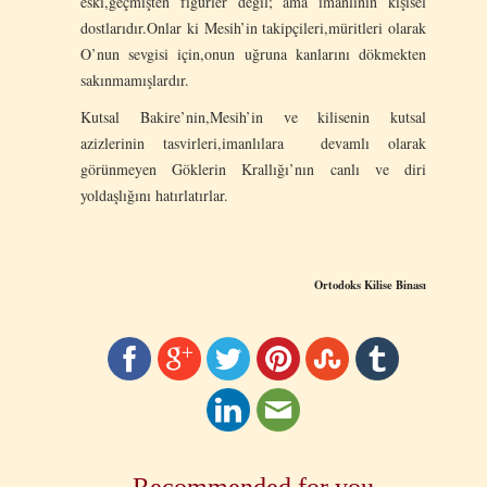
eski,geçmişten figürler değil; ama imanlının kişisel
dostlarıdır.Onlar ki Mesih’in takipçileri,müritleri olarak
O’nun sevgisi için,onun uğruna kanlarını dökmekten
sakınmamışlardır.
Kutsal Bakire’nin,Mesih’in ve kilisenin kutsal
azizlerinin tasvirleri,imanlılara devamlı olarak
görünmeyen Göklerin Krallığı’nın canlı ve diri
yoldaşlığını hatırlatırlar.
Ortodoks Kilise Binası