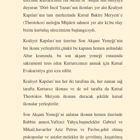
duyuran ‘Dört İncil Yazarı’nın ikonları yer alır.Kraliyet
Kapıları’nın tam merkezinde Kutsal Bakire Meryem’e
(Theotokos) meleğin Müjdesi sahnesi yer alır ki;bu olay
bizim kurtuluş sürecimizin başlangıcıydı.
Kraliyet Kapıları’nın üzerine Son Akşam Yemeği’nin
bir ikonu yerleştirilir,çünkü bu kapının hemen ardındaki
Altar kısmında, bu son akşam yemeği esnasında
sakramenti tesis eden Kurtarıcımızı anmak için Kutsal
Evakaristiya gizi icra edilir.
Kraliyet Kapıları’nın her iki tarafına da, her zaman sağ
tarafta Kurtarıcı ikonası ve de sol tarafta da Kutsal
Theotokos Meryem ikonası duracak şekilde kutsal
ikonalar yerleştirilir.
Son Akşam Yemeği’ni anlatan ikonun hemen üzerinde
Rabbin annesi,Vaftizci Yahya,başmelekler Gabriel ve
Mikail,havariler Aziz Petrus ve Pavlus,şehit olmuş
piskoposlar ve azizler;melekler ile çevrilmiş ,kuşatılmış