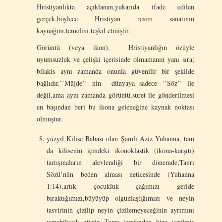
Hristiyanlıkta açıklanan,yukarıda ifade edilen
gerçek,böylece Hristiyan resim sanatının
kaynağını,temelini teşkil etmiştir.
Görüntü (veya ikon), Hristiyanlığın özüyle
uyumsuzluk ve çelişki içerisinde olmamanın yanı sıra;
bilakis aynı zamanda onunla güvenilir bir şekilde
bağlıdır.’’Müjde’’ nin dünyaya sadece ‘’Söz’’ ile
değil,ama aynı zamanda görüntü,suret ile gönderilmesi
en başından beri bu ikona geleneğine kaynak noktası
olmuştur.
yüzyıl Kilise Babası olan Şamlı Aziz Yuhanna, tam
da kilisenin içindeki ikonoklastik (ikona-karşıtı)
tartışmaların alevlendiği bir dönemde;Tanrı
Sözü’nün beden alması neticesinde (Yuhanna
1:14),artık çocukluk çağımızı geride
bıraktığımızı,büyüyüp olgunlaştığımızı ve neyin
tasvirinin çizilip neyin çizilemeyeceğinin ayrımını
yapabilecek gücün Tanrı tarafından bize verilmiş