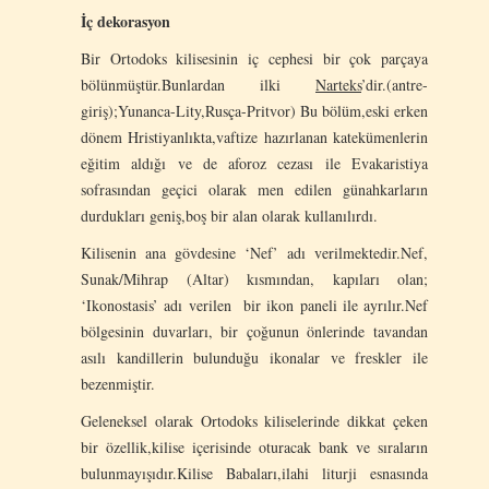
İç dekorasyon
Bir Ortodoks kilisesinin iç cephesi bir çok parçaya
bölünmüştür.Bunlardan ilki
Narteks
’dir.(antre-
giriş);Yunanca-Lity,Rusça-Pritvor) Bu bölüm,eski erken
dönem Hristiyanlıkta,vaftize hazırlanan katekümenlerin
eğitim aldığı ve de aforoz cezası ile Evakaristiya
sofrasından geçici olarak men edilen günahkarların
durdukları geniş,boş bir alan olarak kullanılırdı.
Kilisenin ana gövdesine ‘Nef’ adı verilmektedir.Nef,
Sunak/Mihrap (Altar) kısmından, kapıları olan;
‘Ikonostasis’ adı verilen bir ikon paneli ile ayrılır.Nef
bölgesinin duvarları, bir çoğunun önlerinde tavandan
asılı kandillerin bulunduğu ikonalar ve freskler ile
bezenmiştir.
Geleneksel olarak Ortodoks kiliselerinde dikkat çeken
bir özellik,kilise içerisinde oturacak bank ve sıraların
bulunmayışıdır.Kilise Babaları,ilahi liturji esnasında