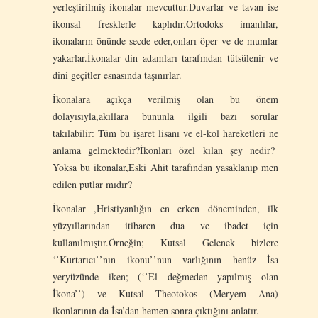
yerleştirilmiş ikonalar mevcuttur.Duvarlar ve tavan ise
ikonsal fresklerle kaplıdır.Ortodoks imanlılar,
ikonaların önünde secde eder,onları öper ve de mumlar
yakarlar.İkonalar din adamları tarafından tütsülenir ve
dini geçitler esnasında taşınırlar.
İkonalara açıkça verilmiş olan bu önem
dolayısıyla,akıllara bununla ilgili bazı sorular
takılabilir: Tüm bu işaret lisanı ve el-kol hareketleri ne
anlama gelmektedir?İkonları özel kılan şey nedir?
Yoksa bu ikonalar,Eski Ahit tarafından yasaklanıp men
edilen putlar mıdır?
İkonalar ,Hristiyanlığın en erken döneminden, ilk
yüzyıllarından itibaren dua ve ibadet için
kullanılmıştır.Örneğin; Kutsal Gelenek bizlere
‘’Kurtarıcı’’nın ikonu’’nun varlığının henüz İsa
yeryüzünde iken; (‘’El değmeden yapılmış olan
İkona’’) ve Kutsal Theotokos (Meryem Ana)
ikonlarının da İsa’dan hemen sonra çıktığını anlatır.