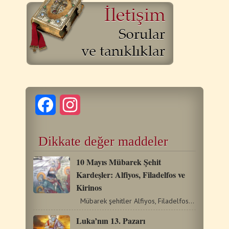
Facebook
Instagram
Dikkate değer maddeler
10 Mayıs Mübarek Şehit
Kardeşler: Alfiyos, Filadelfos ve
Kirinos
Mübarek şehitler Alfiyos, Filadelfos ve Kirinos, İmparator…
Luka’nın 13. Pazarı