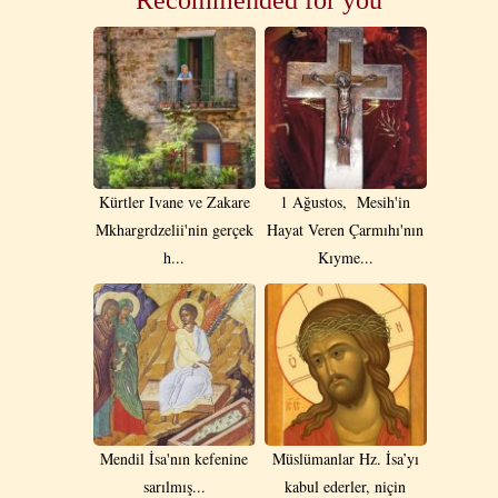
Recommended for you
Kürtler Ivane ve Zakare
1 Ağustos, Mesih'in
Mkhargrdzelii'nin gerçek
Hayat Veren Çarmıhı'nın
h...
Kıyme...
Mendil İsa'nın kefenine
Müslümanlar Hz. İsa’yı
sarılmış...
kabul ederler, niçin