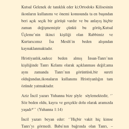
Kutsal Gelenek de tanıklık eder ki;Ortodoks Kilisesinin
ikonların kullanımı ve önemi konusunda ta en başından
beri açık seçik bir görüşü vardır ve bu anlayış hiçbir
zaman değişmemiştir çünkü bu görüş,Kutsal
Üçleme’nin ikinci kişiliği olan Rabbimiz ve
Kurtarıcımız İsa Mesih’in beden alışından
kaynaklanmaktadır.
Hristiyanlık,sadece beden almış İnsan-Tanrı’nın
kişiliğinde Tanrı Kelamı olarak açıklanması değil;ama
aynı zamanda Tanrı’nın görüntüsü,bir sureti
olduğundan,ikonaların kullanımı Hristiyanlığın tam
özünde yatmaktadır.
Aziz İncil yazarı Yuhanna bize şöyle söylemektedir, ‘’
Söz beden oldu, kayra ve gerçekle dolu olarak aramızda
yaşadı*’’ (Yuhanna 1:14)
İncil yazarı beyan eder: ‘’Hiçbir vakit hiç kimse
Tanrı’yı görmedi. Baba’nın bağrında olan Tanrı, –