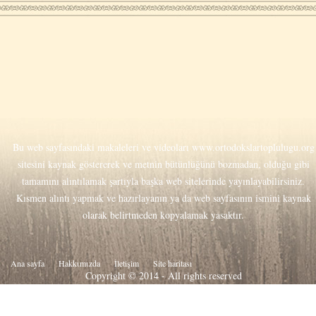
Bu web sayfasındaki makaleleri ve videoları
www.ortodokslartoplulugu.org
sitesini kaynak göstererek ve metnin bütünlüğünü bozmadan, olduğu gibi
tamamını alıntılamak şartıyla başka web sitelerinde yayınlayabilirsiniz.
Kısmen alıntı yapmak ve hazırlayanın ya da web sayfasının ismini kaynak
olarak belirtmeden kopyalamak yasaktır.
Ana sayfa
Hakkιmιzda
İletişim
Site haritası
Copyright © 2014 - All rights reserved