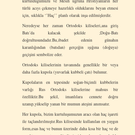
kurtulduğumuzu ve Mesih uğruna Hristiyanların her
türlü acıyı çekmeye hazırlıklı olduklarını beyan etmesi
için, sıklıkla ‘’Haç’’ planlı olarak inşa edilmişlerdir.
Neredeyse her zaman Ortodoks kiliseleri,ana giriş
Batı’da kalacak şekilde ;Doğu-Batı
doğrultusundadır.Bu,ibadet edenin günahın
karanlığından (batıdan) gerçeğin ışığına (doğuya)
geçişini sembolize eder.
Ortodoks kiliselerinin tavanında genellikle bir veya
daha fazla kupola (yuvarlak kubbeli çatı) bulunur.
Kupolaların en tepesinde soğan-biçimli kubbelerin
varlığı Rus Ortodoks kiliselerine mahsus bir
özelliktir.Bu şekil, imanlılara cennete doğru
uzanıp,yükselip yanan bir mumun ateşini anımsatır.
Her kupola, bizim kurtuluşumuzun aracı olan haç işareti
ile taçlandırılmıştır.Rus kilisesinde kullanılan en yaygın
form,esas haç ve bunun üzerinde daha kısa bir haç ve de