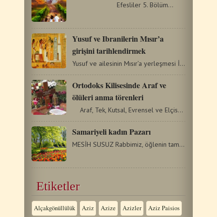
Efesliler 5. Bölüm…
Yusuf ve Ibranilerin Mısır’a
girişini tarihlendirmek
Yusuf ve ailesinin Mısır’a yerleşmesi İbranilerin Mısır’da…
Ortodoks Kilisesinde Araf ve
ölüleri anma törenleri
Araf, Tek, Kutsal, Evrensel ve Elçisel Kilise'nin hiçbir…
Samariyeli kadın Pazarı
MESİH SUSUZ Rabbimiz, öğlenin tam ortasında, yorgun argın,…
Etiketler
Alçakgönüllülük
Aziz
Azize
Azizler
Aziz Paisios