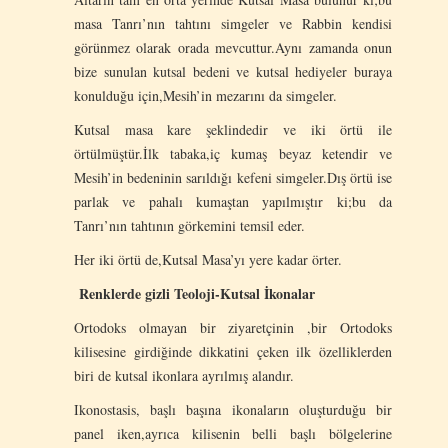
masa Tanrı’nın tahtını simgeler ve Rabbin kendisi
görünmez olarak orada mevcuttur.Aynı zamanda onun
bize sunulan kutsal bedeni ve kutsal hediyeler buraya
konulduğu için,Mesih’in mezarını da simgeler.
Kutsal masa kare şeklindedir ve iki örtü ile
örtülmüştür.İlk tabaka,iç kumaş beyaz ketendir ve
Mesih’in bedeninin sarıldığı kefeni simgeler.Dış örtü ise
parlak ve pahalı kumaştan yapılmıştır ki;bu da
Tanrı’nın tahtının görkemini temsil eder.
Her iki örtü de,Kutsal Masa’yı yere kadar örter.
Renklerde gizli Teoloji-Kutsal İkonalar
Ortodoks olmayan bir ziyaretçinin ,bir Ortodoks
kilisesine girdiğinde dikkatini çeken ilk özelliklerden
biri de kutsal ikonlara ayrılmış alandır.
Ikonostasis, başlı başına ikonaların oluşturduğu bir
panel iken,ayrıca kilisenin belli başlı bölgelerine