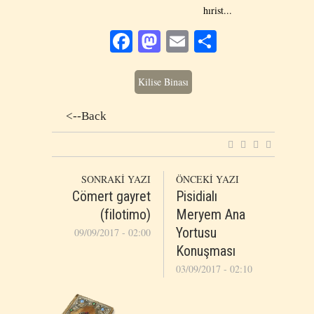
hırist...
Facebook
Mastodon
Email
Share
Kilise Binası
<--Back
SONRAKİ YAZI
ÖNCEKİ YAZI
Cömert gayret
Pisidialı
(filotimo)
Meryem Ana
Yortusu
09/09/2017 - 02:00
Konuşması
03/09/2017 - 02:10