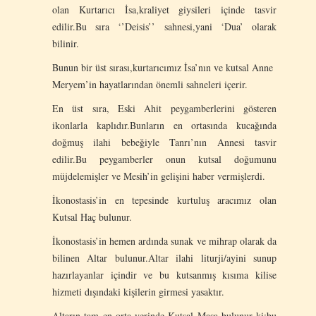
olan Kurtarıcı İsa,kraliyet giysileri içinde tasvir
edilir.Bu sıra ‘’Deisis’’ sahnesi,yani ‘Dua’ olarak
bilinir.
Bunun bir üst sırası,kurtarıcımız İsa’nın ve kutsal Anne
Meryem’in hayatlarından önemli sahneleri içerir.
En üst sıra, Eski Ahit peygamberlerini gösteren
ikonlarla kaplıdır.Bunların en ortasında kucağında
doğmuş ilahi bebeğiyle Tanrı’nın Annesi tasvir
edilir.Bu peygamberler onun kutsal doğumunu
müjdelemişler ve Mesih’in gelişini haber vermişlerdi.
İkonostasis’in en tepesinde kurtuluş aracımız olan
Kutsal Haç bulunur.
İkonostasis’in hemen ardında sunak ve mihrap olarak da
bilinen Altar bulunur.Altar ilahi liturji/ayini sunup
hazırlayanlar içindir ve bu kutsanmış kısıma kilise
hizmeti dışındaki kişilerin girmesi yasaktır.
Altarın tam en orta yerinde Kutsal Masa bulunur ki;bu