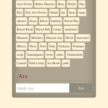
Aziz Pavlus
Bakire Meryem
Barış
Diriliş
Dua
Elçi
Elçi Aziz Pavlos
Günah
hac
Iman
inanç
işkence
Keşiş
Kilise
kurtuluş
Kutsal Haç
Kutsal Kitap
Kutsal Ruh
Liturji
makamlar
Manastır
Melekler
Meryem Ana
Mesih
mucizeler
Mücize
Mısır
Noel
Oruç
Paskalya
Piskopos
sevgi
Tanrıdoğuran
tövbe
vaftiz
Validetullah
Çarmıh
İlahi Liturji
İsa Mesih
şehit
Ara