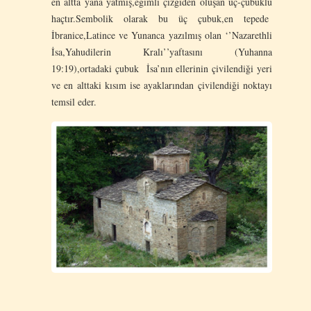
en altta yana yatmış,eğimli çizgiden oluşan üç-çubuklu
haçtır.Sembolik olarak bu üç çubuk,en tepede
İbranice,Latince ve Yunanca yazılmış olan ‘’Nazarethli
İsa,Yahudilerin Kralı’’yaftasını (Yuhanna
19:19),ortadaki çubuk İsa’nın ellerinin çivilendiği yeri
ve en alttaki kısım ise ayaklarından çivilendiği noktayı
temsil eder.