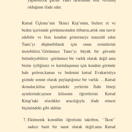
olduğunu ifade eder.
Kutsal Üçleme’nin ‘İkinci Kişi’sinin, bizlere et ve
beden içerisinde görünmesinden itibaren,artık onu tasvir
edebilir ve bize kendini göstermeye tenezzül eden
Tanrı’yı düşünebilmek için onun resimlerini
üretebiliriz.’Görünmez Tanrı’yı büyük bir güvenle
betimleyebiliriz -görünmez bir varlık olarak değil ama
bizim iyiliğimiz ve kurtuluşumuz için kendini görünür
hale getiren,kanını ve bedenini kutsal Evakaristiya
gizinde somut olarak paylaştığımız bir varlık- …Kutsal
ikonalar,kilise içerisindeki yerlerini İlahi liturji
ayinlerinde;aynen kilisenin öğretilerini Kutsal
Kitap’taki sözcükler aracılığıyla ifade etmesi
biçimindeki gibi aldılar.
Ekümenik konsülün öğretisini takriben, ‘’İkon’’
sadece basit bir sanat olarak değil;ama Kutsal