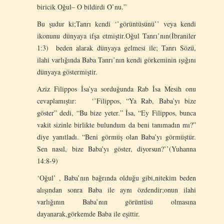
biricik Oğul– O bildirdi O’nu.”
Bu şudur ki;Tanrı kendi ‘’görüntüsünü’’ veya kendi
ikonunu dünyaya ifşa etmiştir.Oğul Tanrı’nın(İbraniler
1:3) beden alarak dünyaya gelmesi ile; Tanrı Sözü,
ilahi varlığında Baba Tanrı’nın kendi görkeminin ışığını
dünyaya göstermiştir.
Aziz Filippos İsa’ya sorduğunda Rab İsa Mesih onu
cevaplamıştır:
‘’Filippos, “Ya Rab, Baba’yı bize
göster” dedi, “Bu bize yeter.” İsa, “Ey Filippos, bunca
vakit sizinle birlikte bulundum da beni tanımadın mı?”
diye yanıtladı. “Beni görmüş olan Baba’yı görmüştür.
Sen nasıl, bize Baba’yı göster, diyorsun?’’(Yuhanna
14:8-9)
‘Oğul’ , Baba’nın bağrında olduğu gibi,nitekim beden
alışından sonra Baba ile aynı özdendir;onun ilahi
varlığının Baba’nın görüntüsü olmasına
dayanarak,görkemde Baba ile eşittir.