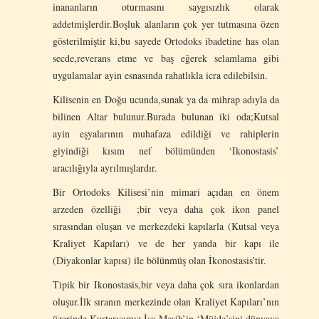
inananların oturmasını saygısızlık olarak
addetmişlerdir.Boşluk alanların çok yer tutmasına özen
gösterilmiştir ki,bu sayede Ortodoks ibadetine has olan
secde,reverans etme ve baş eğerek selamlama gibi
uygulamalar ayin esnasında rahatlıkla icra edilebilsin.
Kilisenin en Doğu ucunda,sunak ya da mihrap adıyla da
bilinen Altar bulunur.Burada bulunan iki oda;Kutsal
ayin eşyalarının muhafaza edildiği ve rahiplerin
giyindiği kısım nef bölümünden ‘Ikonostasis’
aracılığıyla ayrılmışlardır.
Bir Ortodoks Kilisesi’nin mimari açıdan en önem
arzeden özelliği ;bir veya daha çok ikon panel
sırasından oluşan ve merkezdeki kapılarla (Kutsal veya
Kraliyet Kapıları) ve de her yanda bir kapı ile
(Diyakonlar kapısı) ile bölünmüş olan İkonostasis’tir.
Tipik bir Ikonostasis,bir veya daha çok sıra ikonlardan
oluşur.İlk sıranın merkezinde olan Kraliyet Kapıları’nın
üzerinde Kurtarıcımız İsa Mesih’in ‘Müjde’sini dünyaya