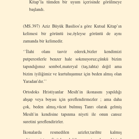
Kitap’la tümden bir uyum içerisinde görülmeye
başlandı.
(MS.397) Aziz Büyük Basilios’a göre Kutsal Kitap’ın
kelimesi bir görüntü ise,öyleyse görüntü de aynı
zamanda bir kelimedir.
‘’İlahi olanı tasvir ederek,bizler kendimizi
putperestlerle benzer hale sokmuyoruz;çünkü bizim
tapındığımız sembol,materyal (taş,tahta) değil ama
bizim iyiliğimiz ve kurtuluşumuz için beden almış olan
Yaradan’dır.’’
Ortodoks Hristiyanlar Mesih’in ikonasını yapıldığı
ahşap veya boyası için şereflendirmezler ; ama daha
çok, beden almış,vücut bulmuş Tanrı olarak gelmiş
Mesih’in kendisine tapınma niyeti ile onun cansız
suretini şereflendirirler.
İkonalarda resmedilen azizler,tarihte kalmış