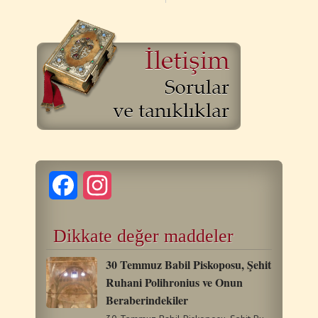
Facebook
Instagram
Dikkate değer maddeler
30 Temmuz Babil Piskoposu, Şehit
Ruhani Polihronius ve Onun
Beraberindekiler