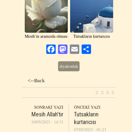
Mesih’in aramızda olması
Tutsakların kurtarıcısı
Facebook
Mastodon
Email
Share
diyakonluk
<--Back
SONRAKİ YAZI
ÖNCEKİ YAZI
Mesih Allah’tır
Tutsakların
kurtarıcısı
10/05/2023 - 14:31
07/05/2023 - 01:23