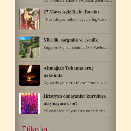
30 Temmuz Babil Piskoposu, Şehit Ruhani Polihronius ve Onun…
27 Mayıs Aziz Bede (Baeda)
Neredeyse bütün hayatını İngiltere’de bir keşiş…
Yücelik, saygınlık ve esenlik
Bugünkü Elçisel okuma, Aziz Pavlus’un 57 yılı civarında…
Altınağızlı Yuhanna oruç
hakkında
Üç kardeş bizlere tövbe etmemiz için yardım eder, bunlar…
Hristiyan olmayanlar kurtuluşa
ulaşmayacak mı?
Milyonlarca, milyarlarca insan kurtuluşa ulaşamayacak mı?…
Etiketler