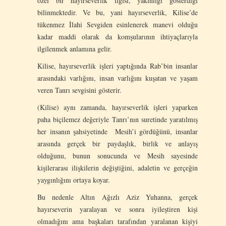
özel bir hayırseverlik ilgisi, yakınlığı gösterdiği
bilinmektedir. Ve bu, yani hayırseverlik, Kilise’de
tükenmez İlahi Sevgiden esinlenerek manevi olduğu
kadar maddi olarak da komşularının ihtiyaçlarıyla
ilgilenmek anlamına gelir.
Kilise, hayırseverlik işleri yaptığında Rab’bin insanlar
arasındaki varlığını, insan varlığını kuşatan ve yaşam
veren Tanrı sevgisini gösterir.
(Kilise) aynı zamanda, hayırseverlik işleri yaparken
paha biçilemez değeriyle Tanrı’nın suretinde yaratılmış
her insanın şahsiyetinde Mesih’i gördüğünü, insanlar
arasında gerçek bir paydaşlık, birlik ve anlayış
olduğunu, bunun sonucunda ve Mesih sayesinde
kişilerarası ilişkilerin değiştiğini, adaletin ve gerçeğin
yaygınlığını ortaya koyar.
Bu nedenle Altın Ağızlı Aziz Yuhanna, gerçek
hayırseverin yaralayan ve sonra iyileştiren kişi
olmadığını ama başkaları tarafından yaralanan kişiyi