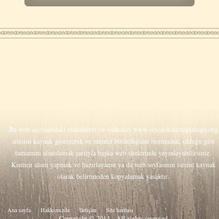
Bu web sayfasındaki makaleleri ve videoları
www.ortodokslartoplulugu.org
sitesini kaynak göstererek ve metnin bütünlüğünü bozmadan, olduğu gibi
tamamını alıntılamak şartıyla başka web sitelerinde yayınlayabilirsiniz.
Kısmen alıntı yapmak ve hazırlayanın ya da web sayfasının ismini kaynak
olarak belirtmeden kopyalamak yasaktır.
Ana sayfa
Hakkιmιzda
İletişim
Site haritası
Copyright © 2014 - All rights reserved