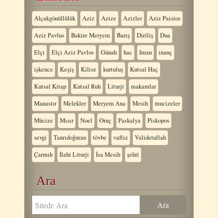
Alçakgönüllülük
Aziz
Azize
Azizler
Aziz Paisios
Aziz Pavlus
Bakire Meryem
Barış
Diriliş
Dua
Elçi
Elçi Aziz Pavlos
Günah
hac
Iman
inanç
işkence
Keşiş
Kilise
kurtuluş
Kutsal Haç
Kutsal Kitap
Kutsal Ruh
Liturji
makamlar
Manastır
Melekler
Meryem Ana
Mesih
mucizeler
Mücize
Mısır
Noel
Oruç
Paskalya
Piskopos
sevgi
Tanrıdoğuran
tövbe
vaftiz
Validetullah
Çarmıh
İlahi Liturji
İsa Mesih
şehit
Ara