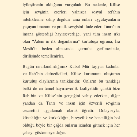
iyileştirenin olduğunu vurguladı. Bu nedenle, Kilise
için sevginin eserleri yalnızca sosyal refahın
niteliklerine sahip değildir ama onları uygulayanların
yaşayan imanını ve pratik sevgisini ifade eder. Tanrı’nın
insana gösterdiği hayırseverliğe, yani tüm insan ırkı
olan “Âdem’in ilk doğanlarına” kurtuluşu uğruna, İsa
Mesih’in beden almasında, çarmıha gerilmesinde,
dirilişinde temellenirler.
Bugün onurlandırdığımız Kutsal Mür taşıyan kadınlar
ve Rab’bin defnedicileri, Kilise kurumunu oluşturan
kurtuluş olaylarının tanıklarıdır. Onların bu tanıklığı
belki de en temel hayırseverlik faaliyetidir çünkü bize
Rab’bin ve Kilise’nin gerçeğini vahiy ederken, diğer
yandan da Tanrı ve insan için özverili sevginin
cesaretini uygulamalı olarak öğretir. Dolayısıyla,
küstahlığın ve korkaklığın, bireycilik ve bencilliğin bol
olduğu böyle bir çağda onların izinden gitmek için her
çabayı göstermeye değer.