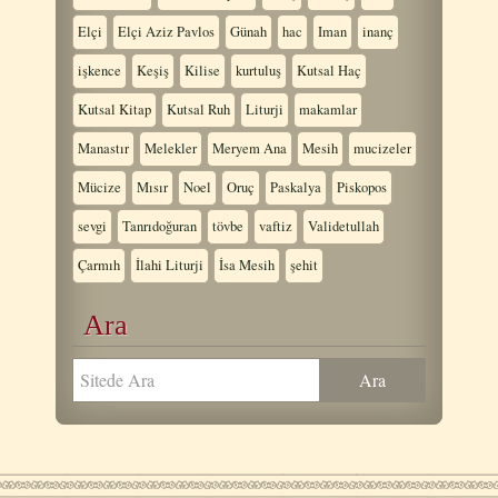
Elçi
Elçi Aziz Pavlos
Günah
hac
Iman
inanç
işkence
Keşiş
Kilise
kurtuluş
Kutsal Haç
Kutsal Kitap
Kutsal Ruh
Liturji
makamlar
Manastır
Melekler
Meryem Ana
Mesih
mucizeler
Mücize
Mısır
Noel
Oruç
Paskalya
Piskopos
sevgi
Tanrıdoğuran
tövbe
vaftiz
Validetullah
Çarmıh
İlahi Liturji
İsa Mesih
şehit
Ara