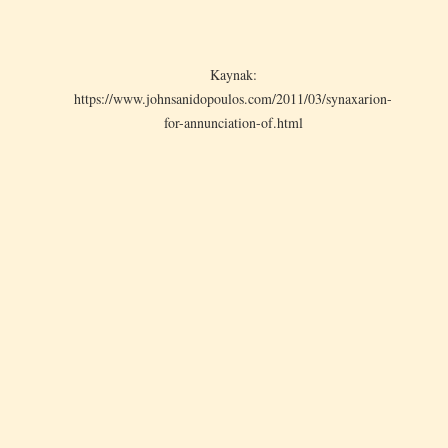
Kaynak:
https://www.johnsanidopoulos.com/2011/03/synaxarion-
for-annunciation-of.html