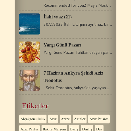
Recommended for you2 Mayıs Moskovalı Kutsanmış Matrona (Kör)14…
İlahi vaaz (21)
20/2/2022 İlahi Liturjinin ayrılmaz bir parçası, Elçisel…
Yargı Günü Pazarı
Yargı Günü Pazarı Tahttan uzayan parşömen tomarları,…
7 Haziran Ankyra Şehidi Aziz
Teodotus
Şehit Teodotus, Ankyra’da yaşayan gizli bir Hıristiyandı.…
Etiketler
Alçakgönüllülük
Aziz
Azize
Azizler
Aziz Paisios
Aziz Pavlus
Bakire Meryem
Barış
Diriliş
Dua