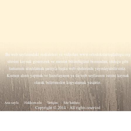
Bu web sayfasındaki makaleleri ve videoları
www.ortodokslartoplulugu.org
sitesini kaynak göstererek ve metnin bütünlüğünü bozmadan, olduğu gibi
tamamını alıntılamak şartıyla başka web sitelerinde yayınlayabilirsiniz.
Kısmen alıntı yapmak ve hazırlayanın ya da web sayfasının ismini kaynak
olarak belirtmeden kopyalamak yasaktır.
Ana sayfa
Hakkιmιzda
İletişim
Site haritası
Copyright © 2014 - All rights reserved