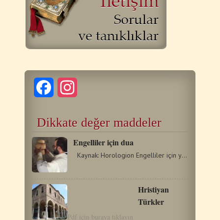
Facebook
Instagram
Dikkate değer maddeler
Engelliler için dua
Kaynak: Horologion Engelliler için yalvarıyorum; -Bu spastik…
Hristiyan
Türkler
Pdf için buraya tıklayın