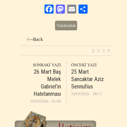
Facebook
Mastodon
Email
Share
Validetullah
<--Back
SONRAKİ YAZI
ÖNCEKİ YAZI
26 Mart Baş
25 Mart
Melek
Sancaktar Aziz
Gabriel’in
Sennufius
Hatırlanması
24/03/2026 - 08:17
25/03/2026 - 01:00