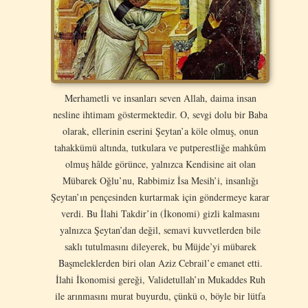
Merhametli ve insanları seven Allah, daima insan
nesline ihtimam göstermektedir. O, sevgi dolu bir Baba
olarak, ellerinin eserini Şeytan’a köle olmuş, onun
tahakkümü altında, tutkulara ve putperestliğe mahkûm
olmuş hâlde görünce, yalnızca Kendisine ait olan
Mübarek Oğlu’nu, Rabbimiz İsa Mesih’i, insanlığı
Şeytan’ın pençesinden kurtarmak için göndermeye karar
verdi. Bu İlahi Takdir’in (İkonomi) gizli kalmasını
yalnızca Şeytan’dan değil, semavi kuvvetlerden bile
saklı tutulmasını dileyerek, bu Müjde’yi mübarek
Başmeleklerden biri olan Aziz Cebrail’e emanet etti.
İlahi İkonomisi gereği, Validetullah’ın Mukaddes Ruh
ile arınmasını murat buyurdu, çünkü o, böyle bir lütfa