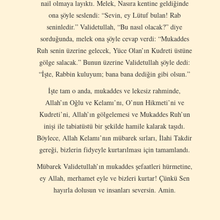
nail olmaya layıktı. Melek, Nasıra kentine geldiğinde
ona şöyle seslendi: “Sevin, ey Lütuf bulan! Rab
seninledir.” Validetullah, “Bu nasıl olacak?” diye
sorduğunda, melek ona şöyle cevap verdi: “Mukaddes
Ruh senin üzerine gelecek, Yüce Olan’ın Kudreti üstüne
gölge salacak.” Bunun üzerine Validetullah şöyle dedi:
“İşte, Rabbin kuluyum; bana bana dediğin gibi olsun.”
İşte tam o anda, mukaddes ve lekesiz rahminde,
Allah’ın Oğlu ve Kelamı’nı, O’nun Hikmeti’ni ve
Kudreti’ni, Allah’ın gölgelemesi ve Mukaddes Ruh’un
inişi ile tabiatüstü bir şekilde hamile kalarak taşıdı.
Böylece, Allah Kelamı’nın mübarek sırları, İlahi Takdir
gereği, bizlerin fidyeyle kurtarılması için tamamlandı.
Mübarek Validetullah’ın mukaddes şefaatleri hürmetine,
ey Allah, merhamet eyle ve bizleri kurtar! Çünkü Sen
hayırla dolusun ve insanları seversin. Amin.