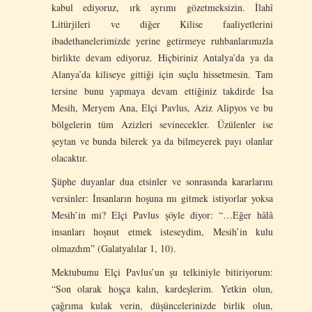
kabul ediyoruz, ırk ayrımı gözetmeksizin. İlahî
Litürjileri ve diğer Kilise faaliyetlerini
ibadethanelerimizde yerine getirmeye ruhbanlarımızla
birlikte devam ediyoruz. Hiçbiriniz Antalya’da ya da
Alanya’da kiliseye gittiği için suçlu hissetmesin. Tam
tersine bunu yapmaya devam ettiğiniz takdirde İsa
Mesih, Meryem Ana, Elçi Pavlus, Aziz Alipyos ve bu
bölgelerin tüm Azizleri sevinecekler. Üzülenler ise
şeytan ve bunda bilerek ya da bilmeyerek payı olanlar
olacaktır.
Şüphe duyanlar dua etsinler ve sonrasında kararlarını
versinler: İnsanların hoşuna mı gitmek istiyorlar yoksa
Mesih’in mi? Elçi Pavlus şöyle diyor: “…Eğer hâlâ
insanları hoşnut etmek isteseydim, Mesih’in kulu
olmazdım” (Galatyalılar 1, 10).
Mektubumu Elçi Pavlus’un şu telkiniyle bitiriyorum:
“Son olarak hoşça kalın, kardeşlerim. Yetkin olun,
çağrıma kulak verin, düşüncelerinizde birlik olun,