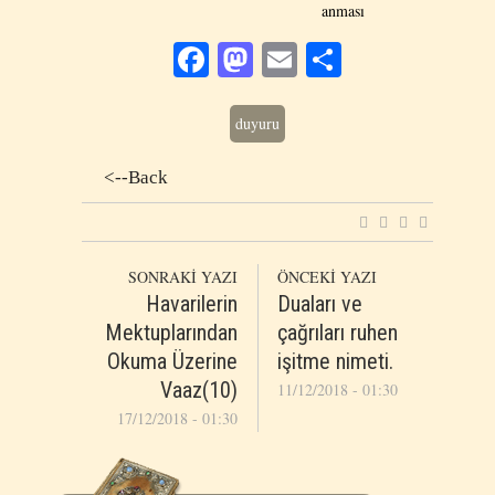
anması
Facebook
Mastodon
Email
Share
duyuru
<--Back
SONRAKİ YAZI
ÖNCEKİ YAZI
Havarilerin
Duaları ve
Mektuplarından
çağrıları ruhen
Okuma Üzerine
işitme nimeti.
Vaaz(10)
11/12/2018 - 01:30
17/12/2018 - 01:30