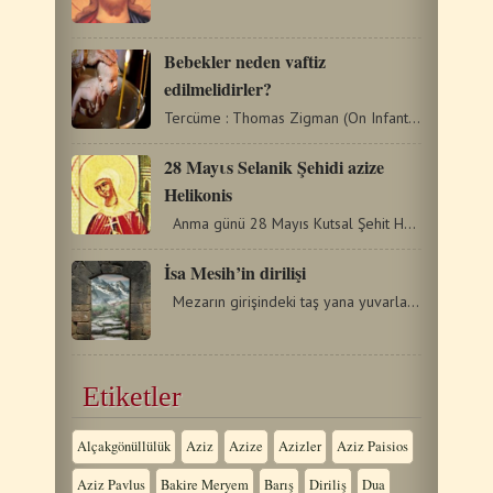
Bebekler neden vaftiz
edilmelidirler?
Tercüme : Thomas Zigman (On Infant Baptism-From English) Bebekleri…
28 Mayιs Selanik Şehidi azize
Helikonis
Anma günü 28 Mayıs Kutsal Şehit Helikonis 3. yüzyılda…
İsa Mesih’in dirilişi
Mezarın girişindeki taş yana yuvarlanmadı, (mezarın…
Etiketler
Alçakgönüllülük
Aziz
Azize
Azizler
Aziz Paisios
Aziz Pavlus
Bakire Meryem
Barış
Diriliş
Dua