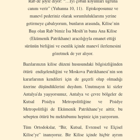
Rab de şöyle diyor: “…İyi çoban koyunları uğruna
canını verir” (Yuhanna 10, 11). Episkoposunuz ve
manevî pederiniz olarak sorumluluklarımı yerine
getirmeye çabalıyorum, bunların arasında, Kilise’nin
Başı olan Rab’bimiz İsa Mesih’in bana Ana Kilise
(Ekümenik Patrikhane) aracılığıyla emanet ettiği
sürünün birliğini ve esenlik içinde manevî ilerlemesini
gözetmek de yer alıyor.
Bazılarınızın kilise düzeni hususundaki bilgisizliğinden
ötürü endişelendiğini ve Moskova Patrikhanesi’nin son
kararlarının kendileri için de geçerli olup olmadığı
üzerine düşündüklerini duydum. Unutmayın ki sizler
Antalya’da yaşıyorsunuz, Antalya ve çevre bölgeler de
Kutsal Pisidya Metropolitliğine ve Pisidye
Metropolitliği de Ekümenik Patrikhane’ye aittir, bu
sebepten ötürü bu mektubumu hepiniz için yazıyorum.
Tüm Ortodokslar, “Bir, Kutsal, Evrensel ve Elçisel
Kilise’ye” inanıyoruz. Bir Kilise içinde hiçbir ayrım