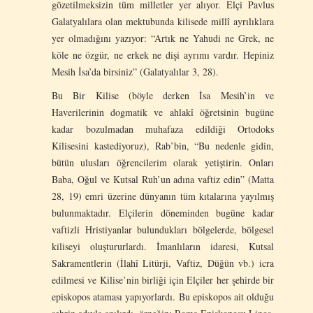
gözetilmeksizin tüm milletler yer alıyor. Elçi Pavlus
Galatyalılara olan mektubunda kilisede millî ayrılıklara
yer olmadığını yazıyor: “Artık ne Yahudi ne Grek, ne
köle ne özgür, ne erkek ne dişi ayrımı vardır. Hepiniz
Mesih İsa’da birsiniz” (Galatyalılar 3, 28).
Bu Bir Kilise (böyle derken İsa Mesih’in ve
Haverilerinin dogmatik ve ahlakî öğretsinin bugüne
kadar bozulmadan muhafaza edildiği Ortodoks
Kilisesini kastediyoruz), Rab’bin, “Bu nedenle gidin,
bütün ulusları öğrencilerim olarak yetiştirin. Onları
Baba, Oğul ve Kutsal Ruh’un adına vaftiz edin” (Matta
28, 19) emri üzerine dünyanın tüm kıtalarına yayılmış
bulunmaktadır. Elçilerin döneminden bugüne kadar
vaftizli Hristiyanlar bulundukları bölgelerde, bölgesel
kiliseyi oluştururlardı. İmanlıların idaresi, Kutsal
Sakramentlerin (İlahî Litürji, Vaftiz, Düğün vb.) icra
edilmesi ve Kilise’nin birliği için Elçiler her şehirde bir
episkopos ataması yapıyorlardı. Bu episkopos ait olduğu