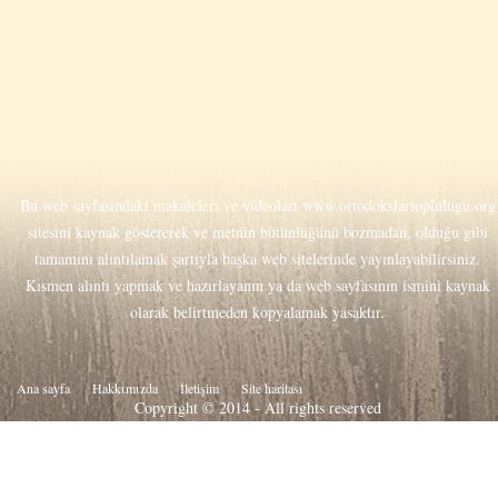
Bu web sayfasındaki makaleleri ve videoları
www.ortodokslartoplulugu.org
sitesini kaynak göstererek ve metnin bütünlüğünü bozmadan, olduğu gibi
tamamını alıntılamak şartıyla başka web sitelerinde yayınlayabilirsiniz.
Kısmen alıntı yapmak ve hazırlayanın ya da web sayfasının ismini kaynak
olarak belirtmeden kopyalamak yasaktır.
Ana sayfa
Hakkιmιzda
İletişim
Site haritası
Copyright © 2014 - All rights reserved