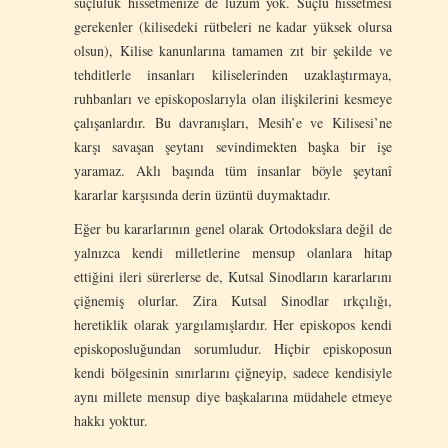
suçluluk hissetmenize de lüzum yok. Suçlu hissetmesi
gerekenler (kilisedeki rütbeleri ne kadar yüksek olursa
olsun), Kilise kanunlarına tamamen zıt bir şekilde ve
tehditlerle insanları kiliselerinden uzaklaştırmaya,
ruhbanları ve episkoposlarıyla olan ilişkilerini kesmeye
çalışanlardır. Bu davranışları, Mesih’e ve Kilisesi’ne
karşı savaşan şeytanı sevindimekten başka bir işe
yaramaz. Aklı başında tüm insanlar böyle şeytanî
kararlar karşısında derin üzüntü duymaktadır.
Eğer bu kararlarının genel olarak Ortodokslara değil de
yalnızca kendi milletlerine mensup olanlara hitap
ettiğini ileri sürerlerse de, Kutsal Sinodların kararlarını
çiğnemiş olurlar. Zira Kutsal Sinodlar ırkçılığı,
heretiklik olarak yargılamışlardır. Her episkopos kendi
episkoposluğundan sorumludur. Hiçbir episkoposun
kendi bölgesinin sınırlarını çiğneyip, sadece kendisiyle
aynı millete mensup diye başkalarına müdahele etmeye
hakkı yoktur.