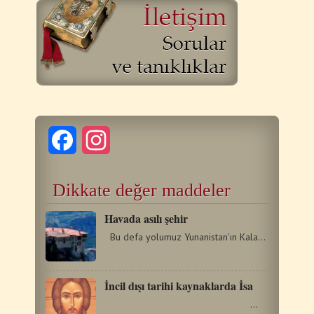
Facebook
Instagram
Dikkate değer maddeler
Havada asılı şehir
Bu defa yolumuz Yunanistan’ın Kalambaka şehrinde bulunan…
İncil dışı tarihi kaynaklarda İsa
…