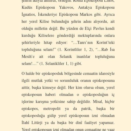
şehrin adıyla anılırdı, örneğin: Roma Episkoposu Linos,
Kudüs Episkoposu Yakovos, Antakya Episkoposu
İgnatios, İskenderiye Episkoposu Markos gibi. Ayrıca
her yerel Kilise bulunduğu şehrin adını alıyordu, ait
olduğu milletin değil. Bu yüzden de Elçi Pavlus kendi
kurduğu Kiliselere gönderdiği mektuplarında onlara
şehirleriyle hitap ediyor: “…Tanrı’nın Korint’teki
topluluğuna selam!” (1. Korintliler 1, 2), “…Rab İsa
Mesih’e ait olan Selanik inanlılar topluluğuna
selam!…” (1. Selanikliler 1, 1) gibi.
O halde bir episkoposluk bölgesinde cemaatin idaresiyle
ilgili mutlak yetki ve sorumluluk oranın episkoposuna
aittir, başka kimseye değil. Her kim olursa olsun, yerel
episkoposun haberi olmadan o episkoposluğun iç
işlerine karışma yetkisine sahip değildir. Misal, hiçbir
episkopos, metropolit ya da patrik, başka bir
episkoposluğa gidip yerel episkoposun izni olmadan
İlahî Litürji ya da başka bir dinî faaliyet yapamaz.
Yerel episkoposun izni olmadan onun cemaatine ne vaaz