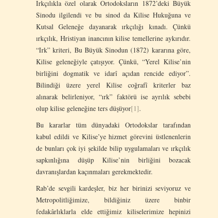
Irkçılıkla özel olarak Ortodoksların 1872’deki Büyük
Sinodu ilgilendi ve bu sinod da Kilise Hukuğuna ve
Kutsal Geleneğe dayanarak ırkçılığı kınadı. Çünkü
ırkçılık, Hristiyan inancının kilise temellerine aykırıdır.
“Irk” kriteri, Bu Büyük Sinodun (1872) kararına göre,
Kilise geleneğiyle çatışıyor. Çünkü, “Yerel Kilise’nin
birliğini dogmatik ve idarî açıdan rencide ediyor”.
Bilindiği üzere yerel Kilise coğrafî kriterler baz
alınarak belirleniyor, “ırk” faktörü ise ayrılık sebebi
olup kilise geleneğine ters düşüyor
[1]
.
Bu kararlar tüm dünyadaki Ortodokslar tarafından
kabul edildi ve Kilise’ye hizmet görevini üstlenenlerin
de bunları çok iyi şekilde bilip uygulamaları ve ırkçılık
sapkınlığına düşüp Kilise’nin birliğini bozacak
davranışlardan kaçınmaları gerekmektedir.
Rab’de sevgili kardeşler, biz her birinizi seviyoruz ve
Metropolitliğimize, bildiğiniz üzere binbir
fedakârlıklarla elde ettiğimiz kiliselerimize hepinizi