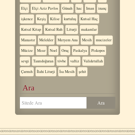
Elçi
Elçi Aziz Pavlos
Günah
hac
Iman
inanç
işkence
Keşiş
Kilise
kurtuluş
Kutsal Haç
Kutsal Kitap
Kutsal Ruh
Liturji
makamlar
Manastır
Melekler
Meryem Ana
Mesih
mucizeler
Mücize
Mısır
Noel
Oruç
Paskalya
Piskopos
sevgi
Tanrıdoğuran
tövbe
vaftiz
Validetullah
Çarmıh
İlahi Liturji
İsa Mesih
şehit
Ara