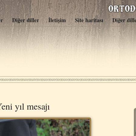
er
Diğer diller
İletişim
Site haritası
Diğer dill
eni yıl mesajı