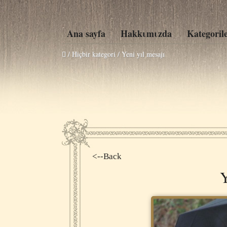
Ana sayfa
Hakkιmιzda
Kategoril
/ Hiçbir kategori /
Yeni yıl mesajı
<--Back
Y