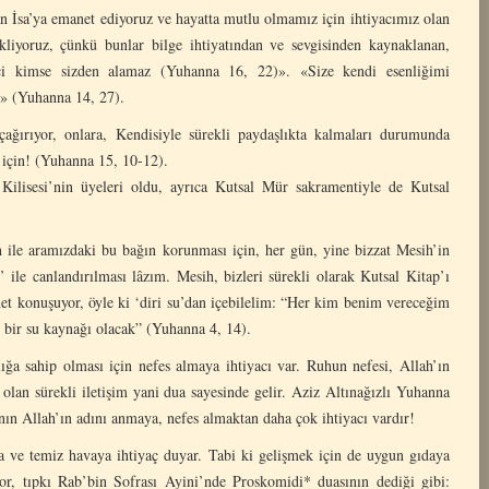
lan İsa’ya emanet ediyoruz ve hayatta mutlu olmamız için ihtiyacımız olan
kliyoruz, çünkü bunlar bilge ihtiyatından ve sevgisinden kaynaklanan,
nci kimse sizden alamaz (Yuhanna 16, 22)». «Size kendi esenliğimi
n» (Yuhanna 14, 27).
çağırıyor, onlara, Kendisiyle sürekli paydaşlıkta kalmaları durumunda
için! (Yuhanna 15, 10-12).
Kilisesi’nin üyeleri oldu, ayrıca Kutsal Mür sakramentiyle de Kutsal
h ile aramızdaki bu bağın korunması için, her gün, yine bizzat Mesih’in
u’ ile canlandırılması lâzım. Mesih, bizleri sürekli olarak Kutsal Kitap’ı
et konuşuyor, öyle ki ‘diri su’dan içebilelim: “Her kim benim vereceğim
n bir su kaynağı olacak” (Yuhanna 4, 14).
ğa sahip olması için nefes almaya ihtiyacı var. Ruhun nefesi, Allah’ın
 olan sürekli iletişim yani dua sayesinde gelir. Aziz Altınağızlı Yuhanna
sanın Allah’ın adını anmaya, nefes almaktan daha çok ihtiyacı vardır!
a ve temiz havaya ihtiyaç duyar. Tabi ki gelişmek için de uygun gıdaya
yor, tıpkı Rab’bin Sofrası Ayini’nde Proskomidi* duasının dediği gibi: