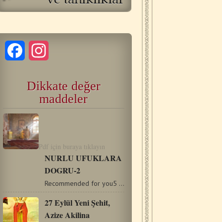
Facebook
Instagram
Dikkate değer
maddeler
Pdf için buraya tıklayın
NURLU UFUKLARA
DOGRU-2
Recommended for you5 Temmuz Kutsal Dağ’ın Keşişi Aziz…
27 Eylül Yeni Şehit,
Azize Akilina