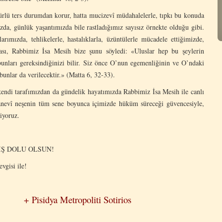
ürlü ters durumdan korur, hatta mucizevî müdahalelerle, tıpkı bu konuda
ızda, günlük yaşantımızda bile rastladığımız sayısız örnekte olduğu gibi.
ımızda, tehlikelerle, hastalıklarla, üzüntülerle mücadele ettiğimizde,
hası, Rabbimiz İsa Mesih bize şunu söyledi: «Uluslar hep bu şeylerin
unları gereksindiğinizi bilir. Siz önce O’nun egemenliğinin ve O’ndaki
unlar da verilecektir.» (Matta 6, 32-33).
kendi tarafımızdan da gündelik hayatımızda Rabbimiz İsa Mesih ile canlı
anevî neşenin tüm sene boyunca içimizde hüküm süreceği güvencesiyle,
iyoruz.
IŞ DOLU OLSUN!
vgisi ile!
+ Pisidya Metropoliti Sotirios