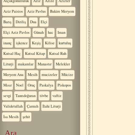
Alçakgönüllülük
Aziz
Azize
Azizler
Aziz Paisios
Aziz Pavlus
Bakire Meryem
Barış
Diriliş
Dua
Elçi
Elçi Aziz Pavlos
Günah
hac
Iman
inanç
işkence
Keşiş
Kilise
kurtuluş
Kutsal Haç
Kutsal Kitap
Kutsal Ruh
Liturji
makamlar
Manastır
Melekler
Meryem Ana
Mesih
mucizeler
Mücize
Mısır
Noel
Oruç
Paskalya
Piskopos
sevgi
Tanrıdoğuran
tövbe
vaftiz
Validetullah
Çarmıh
İlahi Liturji
İsa Mesih
şehit
Ara