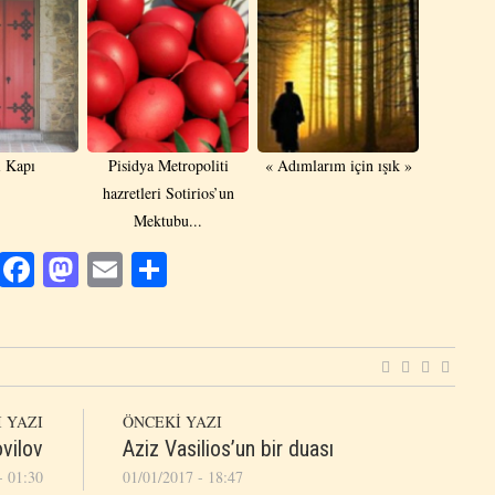
ı Kapı
Pisidya Metropoliti
« Adımlarım için ışık »
hazretleri Sotirios’un
Mektubu...
Facebook
Mastodon
Email
Share
 YAZI
ÖNCEKİ YAZI
vilov
Aziz Vasilios’un bir duası
- 01:30
01/01/2017 - 18:47