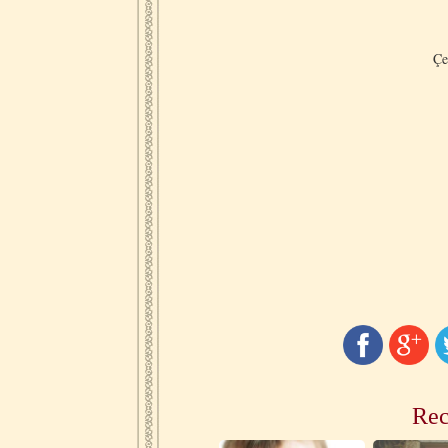
Çe
Rec