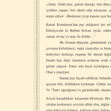
«Allah, Allah’ımız, göksel ekmeği, tüm dünyan
iyilikler yapanı, bizi takdis edip kutsayanı,
temin ediyor: «Bedenimi yiyip kanımı içen be
Kutsal Komünyon’dan pay aldığımız her sef
Etkileyicidir ki Rabbin Sofrası Ayini, ruh
zaman sevinç ve neşe ile doldur…”
Bu fırtınalı dünyada, günümüzde yaşadığımız
çevrenin kirletilmesi, toplu cinayetler ve bit
hediyeleri herkesçe yaşanan bir durum deği
İmanlı kişi diğer insanların acılarına ortak
geleni yapıyor. Fakat asla hayal kırıklığın
Olan’a yöneliyor.
İnanan kişi hayatî tehlikede bulunduğunda
geçsem bile, kötülükten korkmam. Çünkü sen
Ve “Tanrı sığınağımız ve gücümüzdür, sıkıntı
Sosyal karışıklıklar karşısında Hristiyan, 
yüzden korkmayız yeryüzü altüst olsa, dağlar d
sular kükreyip köpürse, kabaran deniz dağları 