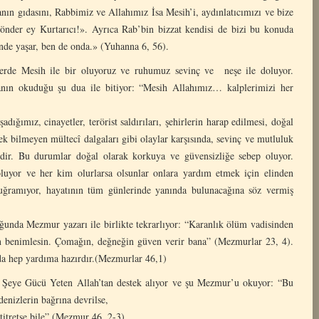
ın gıdasını, Rabbimiz ve Allahımız İsa Mesih’i, aydınlatıcımızı ve bize
 gönder ey Kurtarıcı!». Ayrıca Rab’bin bizzat kendisi de bizi bu konuda
nde yaşar, ben de onda.» (Yuhanna 6, 56).
erde Mesih ile bir oluyoruz ve ruhumuz sevinç ve neşe ile doluyor.
banın okuduğu şu dua ile bitiyor: “Mesih Allahımız… kalplerimizi her
, cinayetler, terörist saldırıları, şehirlerin harap edilmesi, doğal
mek bilmeyen mültecî dalgaları gibi olaylar karşısında, sevinç ve mutluluk
ldir. Bu durumlar doğal olarak korkuya ve güvensizliğe sebep oluyor.
 oluyor ve her kim olurlarsa olsunlar onlara yardım etmek için elinden
a uğramıyor, hayatının tüm günlerinde yanında bulunacağına söz vermiş
 Mezmur yazarı ile birlikte tekrarlıyor: “Karanlık ölüm vadisinden
 benimlesin. Çomağın, değneğin güven verir bana” (Mezmurlar 23, 4).
da hep yardıma hazırdır.(Mezmurlar 46,1)
Her Şeye Gücü Yeten Allah’tan destek alıyor ve şu Mezmur’u okuyor: “Bu
enizlerin bağrına devrilse,
titretse bile” (Mezmur 46, 2-3).