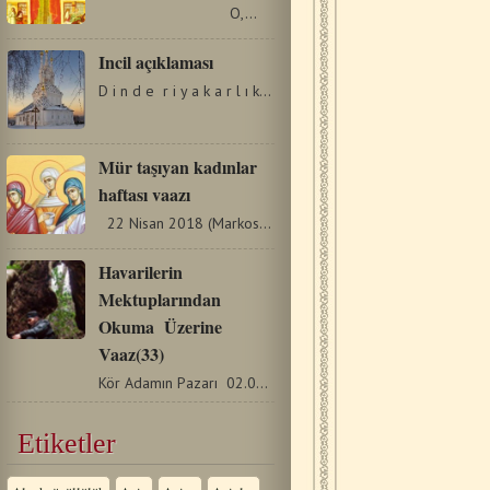
O,…
Incil açıklaması
D i n d e r i y a k a r l ı k v e s a f [...]
Mür taşıyan kadınlar
haftası vaazı
22 Nisan 2018 (Markos Kutsal İncili 15:43-47, 16:1-8)…
Havarilerin
Mektuplarından
Okuma Üzerine
Vaaz(33)
Kör Adamın Pazarı 02.06.2019 (Elçilerin işleri 16:16-34)…
Etiketler