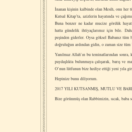
İnanan kişinin kalbinde olan Mesih, onu her t
Kutsal Kitap’ta, azizlerin hayatında ve çağım
Buna benzer ne kadar mucize gördük hayatlar
hatta gündelik ihtiyaçlarımız için bile. Da
peşinden giderler. Oysa göksel Babanız tüm b
doğruluğun ardından gidin, o zaman size tüm b
Yanılmaz Allah’ın bu teminatlarından sonra, 
paydaşlıkta bulunmaya çalışarak, barış ve m
O’nun lütfunun bize hediye ettiği yeni yıla gir
Hepinize bunu diliyorum.
2017 YILI KUTSANMIŞ, MUTLU VE BAR
Bize görünmüş olan Rabbimizin, sıcak, baba se