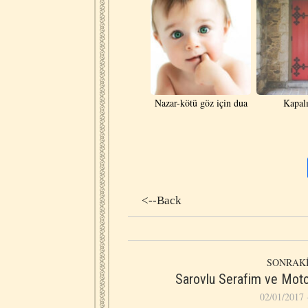
Nazar-kötü göz için dua
Kapal
<--Back
SONRAKİ
Sarovlu Serafim ve Moto
02/01/2017 