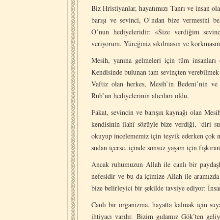
Biz Hristiyanlar, hayatımızı Tanrı ve insan o
barışı ve sevinci, O’ndan bize vermesini be
O’nun hediyeleridir: «Size verdiğim sevi
veriyorum. Yüreğiniz sıkılmasın ve korkması
Mesih, yanına gelmeleri için tüm insanları 
Kendisinde bulunan tam sevinçten verebilmek 
Vaftiz olan herkes, Mesih’in Bedeni’nin ve 
Ruh’un hediyelerinin alıcıları oldu.
Fakat, sevincin ve barışın kaynağı olan Mesi
kendisinin ilahî sözüyle bize verdiği, ‘diri s
okuyup incelememiz için teşvik ederken çok n
sudan içerse, içinde sonsuz yaşam için fışkıra
Ancak ruhumuzun Allah ile canlı bir paydaşlı
nefesidir ve bu da içimize Allah ile aramızda
bize belirleyici bir şekilde tavsiye ediyor: İn
Canlı bir organizma, hayatta kalmak için suy
ihtiyacı vardır. Bizim gıdamız Gök’ten geli